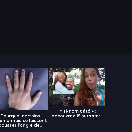
« Ti-nom gâté » :
découvrez 15 surnoms...
Pourquoi certains
Urgence :
unionnais se laissent
fournai
pousser l’ongle de...