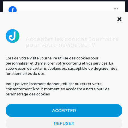
Accepter les cookies Journal.re
Cliquez pour accepter les cookies
pour votre navigateur ?
Journal.re
marketing et activer ce contenu
Lors de votre visite Journal.re utilise des cookies pour
personnaliser et d’améliorer votre contenu et vos services. La
suppression de certains cookies est susceptible de dégrader des
fonctionnalités du site.
Vous pouvez librement donner, refuser ou retirer votre
consentement à tout moment en accédant à notre outil de
paramétrage des cookies.
MENTIONS LÉGALES
PUBLICITÉ
BLOG
ACCEPTER
NOS ÉMISSIONS
CGU
POLITIQUE DE CONFIDENTIALITÉ
CONTACT
REFUSER