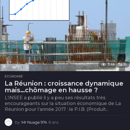
3.4k
0
ECONOMIE
La Réunion : croissance dynamique
mais…chômage en hausse ?
L’INSEE a publié il y a peu ses résultats très
encourageants sur la situation économique de La
Réunion pour l’année 2017 : le P.I.B. (Produit...
by
Mr Nuage 974
8 ans
8
a