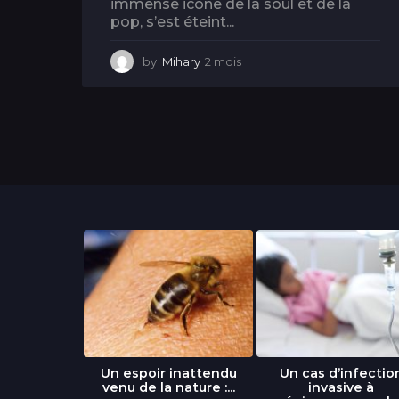
immense icône de la soul et de la
pop, s’est éteint...
by
Mihary
2 mois
2
m
o
i
s
libre » : un
Un espoir inattendu
Un cas d’infectio
...
venu de la nature :...
invasive à