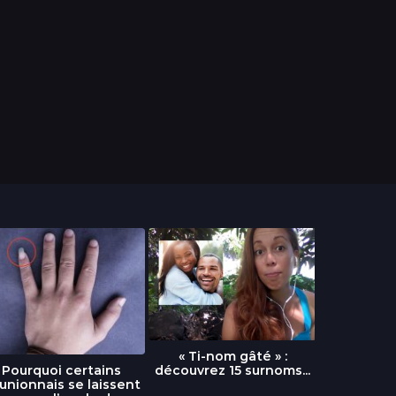
« Ti-nom gâté » :
découvrez 15 surnoms...
Pourquoi certains
Urgence :
unionnais se laissent
fournai