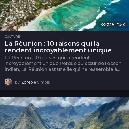
339
0
CULTURE
La Réunion : 10 raisons qui la
rendent incroyablement unique
La Réunion : 10 choses qui la rendent
incroyablement unique Perdue au cœur de l’océan
Indien, La Réunion est une île qui ne ressemble à...
by
Zoréole
9 mois
9
m
o
i
s