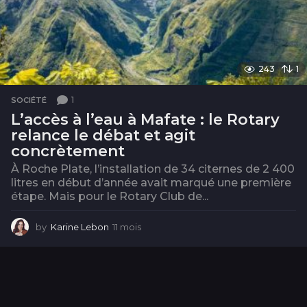
243
1
1
SOCIÉTÉ
L’accès à l’eau à Mafate : le Rotary
relance le débat et agit
concrètement
À Roche Plate, l’installation de 34 citernes de 2 400
litres en début d’année avait marqué une première
étape. Mais pour le Rotary Club de...
by
Karine Lebon
11 mois
1
1
m
o
i
s