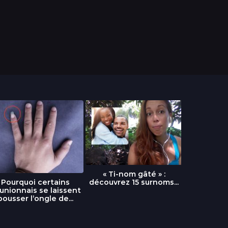
« Ti-nom gâté » :
découvrez 15 surnoms...
Pourquoi certains
Urgence :
unionnais se laissent
fournai
pousser l’ongle de...