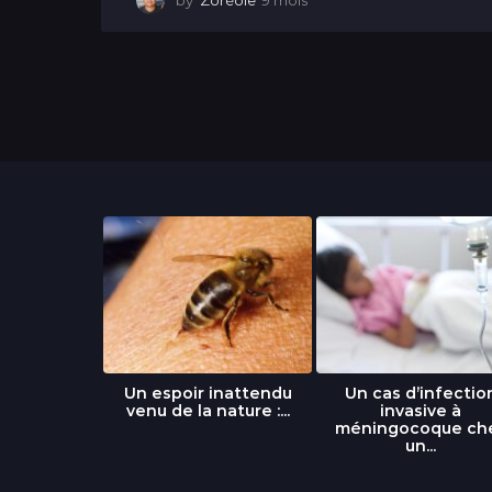
by
Zoréole
9 mois
9
m
o
i
s
libre » : un
Un espoir inattendu
Un cas d’infectio
...
venu de la nature :...
invasive à
méningocoque ch
un...