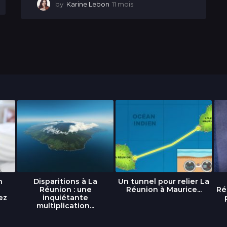
by
Karine Lebon
11 mois
1
1
m
o
i
s
n
Disparitions à La
Un tunnel pour relier La
Réunion : une
Réunion à Maurice...
Ré
ez
inquiétante
multiplication...