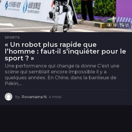
18
0
SPORTS
« Un robot plus rapide que
l’homme : faut-il s’inquiéter pour le
sport ? »
Une performance qui change la donne C’est une
scène qui semblait encore impossible il y a
quelques années. En Chine, dans la banlieue de
Pékin,...
by
Rovaniaina N.
4 mois
4
m
o
i
s