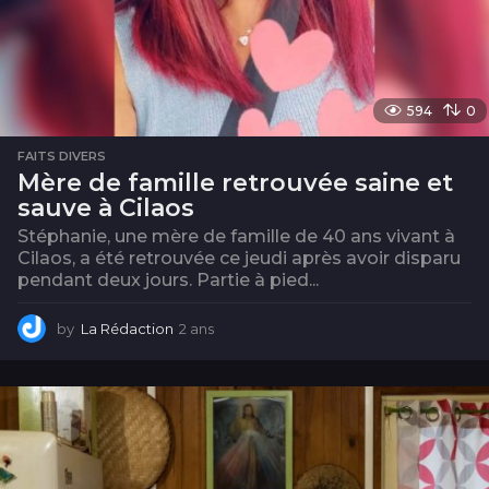
594
0
FAITS DIVERS
Mère de famille retrouvée saine et
sauve à Cilaos
Stéphanie, une mère de famille de 40 ans vivant à
Cilaos, a été retrouvée ce jeudi après avoir disparu
pendant deux jours. Partie à pied...
by
La Rédaction
2 ans
2
a
n
s