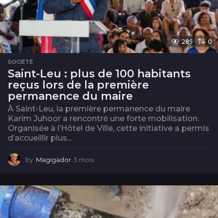
285
0
SOCIÉTÉ
Saint-Leu : plus de 100 habitants
reçus lors de la première
permanence du maire
À Saint-Leu, la première permanence du maire
Karim Juhoor a rencontré une forte mobilisation.
Organisée à l’Hôtel de Ville, cette initiative a permis
d’accueillir plus...
by
Magigador
3 mois
3
m
o
i
s