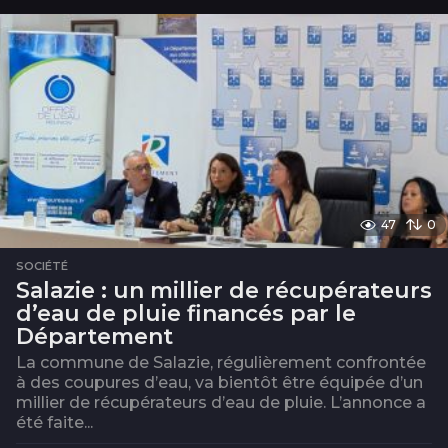
o
i
s
47
0
SOCIÉTÉ
Salazie : un millier de récupérateurs
d’eau de pluie financés par le
Département
La commune de Salazie, régulièrement confrontée
à des coupures d’eau, va bientôt être équipée d’un
millier de récupérateurs d’eau de pluie. L’annonce a
été faite...