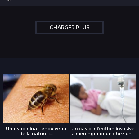
a
n
s
CHARGER PLUS
Un espoir inattendu venu
Un cas d’infection invasive
de la nature :...
à méningocoque chez un...