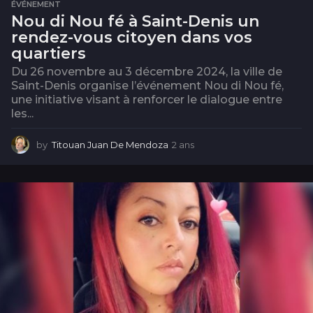
ÉVÉNEMENT
Nou di Nou fé à Saint-Denis un
rendez-vous citoyen dans vos
quartiers
Du 26 novembre au 3 décembre 2024, la ville de
Saint-Denis organise l’événement Nou di Nou fé,
une initiative visant à renforcer le dialogue entre
les...
by
Titouan Juan De Mendoza
2 ans
2
a
n
s