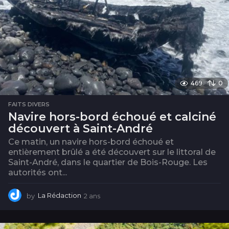
469
0
FAITS DIVERS
Navire hors-bord échoué et calciné
découvert à Saint-André
Ce matin, un navire hors-bord échoué et
entièrement brûlé a été découvert sur le littoral de
Saint-André, dans le quartier de Bois-Rouge. Les
autorités ont...
by
La Rédaction
2 ans
2
a
n
s