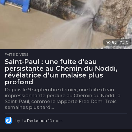
83
0
FAITS DIVERS
Saint-Paul : une fuite d’eau
persistante au Chemin du Noddi,
révélatrice d’un malaise plus
profond
Depuis le 9 septembre dernier, une fuite d’eau
impressionnante perdure au Chemin du Noddi, à
Saint-Paul, comme le rapporte Free Dom. Trois
semaines plus tard,...
by
La Rédaction
10 mois
1
0
m