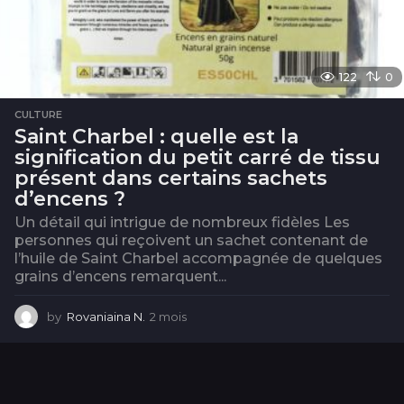
122
0
CULTURE
Saint Charbel : quelle est la
signification du petit carré de tissu
présent dans certains sachets
d’encens ?
Un détail qui intrigue de nombreux fidèles Les
personnes qui reçoivent un sachet contenant de
l’huile de Saint Charbel accompagnée de quelques
grains d’encens remarquent...
by
Rovaniaina N.
2 mois
2
m
o
i
s