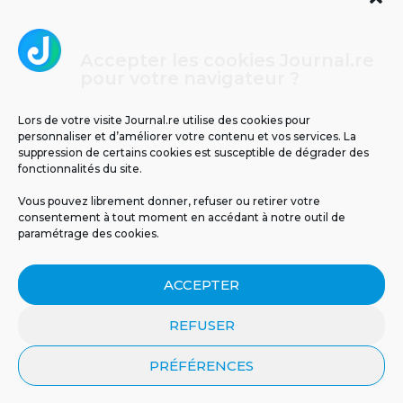
Accepter les cookies Journal.re
Cliquez pour accepter les cookies
pour votre navigateur ?
Journal.re
marketing et activer ce contenu
Lors de votre visite Journal.re utilise des cookies pour
personnaliser et d’améliorer votre contenu et vos services. La
suppression de certains cookies est susceptible de dégrader des
fonctionnalités du site.
Vous pouvez librement donner, refuser ou retirer votre
consentement à tout moment en accédant à notre outil de
paramétrage des cookies.
MENTIONS LÉGALES
PUBLICITÉ
BLOG
ACCEPTER
NOS ÉMISSIONS
CGU
POLITIQUE DE CONFIDENTIALITÉ
CONTACT
REFUSER
PRÉFÉRENCES
© 2026 Tous droits réservés