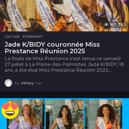
167
1
CULTURE
,
ÉVÉNEMENT
Jade K/BIDY couronnée Miss
Prestance Réunion 2025
La finale de Miss Prestance s’est tenue ce samedi
27 juillet à La Plaine-des-Palmistes. Jade K/BIDY, 18
ans, a été élue Miss Prestance Réunion 2025....
by
Mihary
1 an
1
a
n