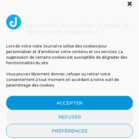
Accepter les cookies Journal.re
Cliquez pour accepter les cookies
pour votre navigateur ?
Journal.re
marketing et activer ce contenu
Lors de votre visite Journal.re utilise des cookies pour
personnaliser et d’améliorer votre contenu et vos services. La
suppression de certains cookies est susceptible de dégrader des
fonctionnalités du site.
Vous pouvez librement donner, refuser ou retirer votre
consentement à tout moment en accédant à notre outil de
paramétrage des cookies.
MENTIONS LÉGALES
PUBLICITÉ
BLOG
ACCEPTER
NOS ÉMISSIONS
CGU
POLITIQUE DE CONFIDENTIALITÉ
CONTACT
REFUSER
PRÉFÉRENCES
© 2026 Tous droits réservés