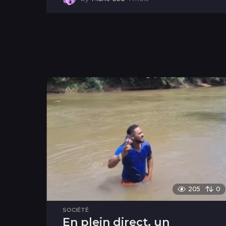
m
o
i
s
205
0
SOCIÉTÉ
En plein direct, un