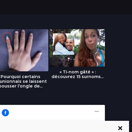
« Ti-nom gâté » :
découvrez 15 surnoms...
Pourquoi certains
Urgence :
unionnais se laissent
fournai
pousser l’ongle de...