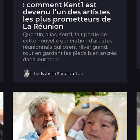
: comment Kent1 est
devenu l’un des artistes
les plus prometteurs de
La Réunion
Quentin, alias Kent1, fait partie de
cette nouvelle génération d’artistes
réunionnais qui osent rêver grand,
tout en gardant les pieds bien ancrés
dans leur terre...
by
Isabelle Sandjiva
1 an
1
a
n