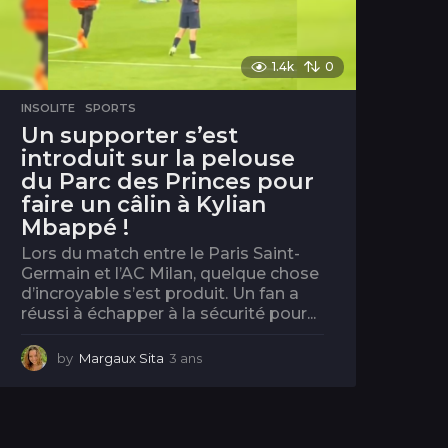
1.4k
0
INSOLITE
,
SPORTS
Un supporter s’est
introduit sur la pelouse
du Parc des Princes pour
faire un câlin à Kylian
Mbappé !
Lors du match entre le Paris Saint-
Germain et l’AC Milan, quelque chose
d’incroyable s’est produit. Un fan a
réussi à échapper à la sécurité pour...
by
Margaux Sita
3 ans
3
a
n
s