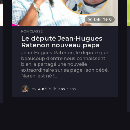
1.4k
0
NON CLASSÉ
Le député Jean-Hugues
Ratenon nouveau papa
Jean-Hugues Ratenon, le député que
beaucoup d’entre nous connaissent
bien, a partagé une nouvelle
extraordinaire sur sa page : son bébé,
Naren, est né !...
by
Aurélie Phileas
3 ans
3
a
n
s