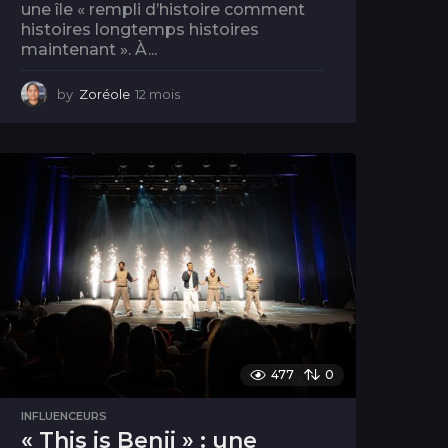
une île « rempli d’histoire comment
histoires longtemps histoires
maintenant ». À...
by
Zoréole
12 mois
1
2
m
o
i
s
477
0
INFLUENCEURS
« This is Benji » : une