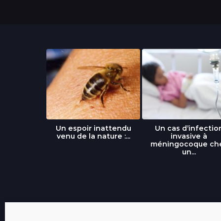
libre » : un
Un espoir inattendu
Un cas d’infectio
...
venu de la nature :...
invasive à
méningocoque ch
un...