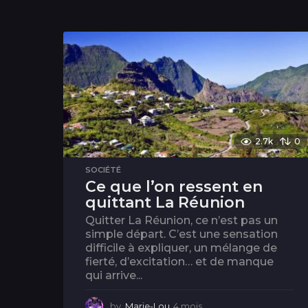
2.7k
0
SOCIÉTÉ
Ce que l’on ressent en
quittant La Réunion
Quitter La Réunion, ce n’est pas un
simple départ. C’est une sensation
difficile à expliquer, un mélange de
fierté, d’excitation… et de manque
qui arrive...
by
Marie-Lou
4 mois
3