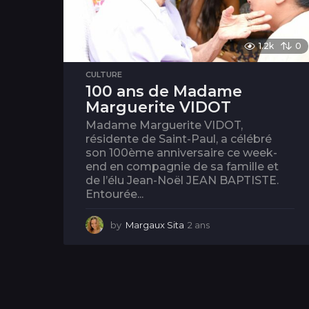
1.2k
0
CULTURE
100 ans de Madame
Marguerite VIDOT
Madame Marguerite VIDOT,
résidente de Saint-Paul, a célébré
son 100ème anniversaire ce week-
end en compagnie de sa famille et
de l’élu Jean-Noël JEAN BAPTISTE.
Entourée...
by
Margaux Sita
2 ans
2
a
n
s