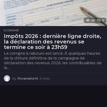
36
0
ECONOMIE
Impôts 2026 : dernière ligne droite,
la déclaration des revenus se
termine ce soir à 23h59
Le compte à rebours est lancé. À quelques heures
de la clôture définitive de la campagne de
déclaration des revenus 2026, les contribuables de
la...
by
Rovaniaina N.
2 mois
2
m
o
i
s