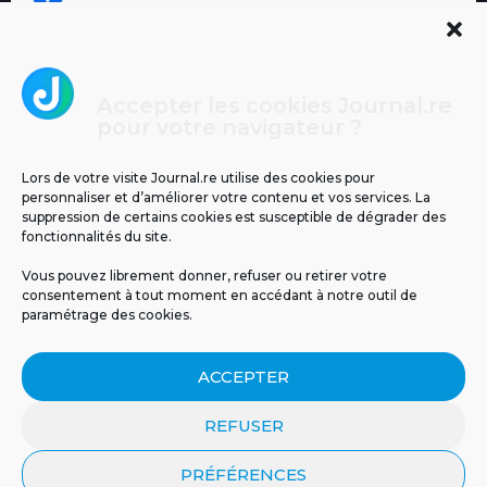
Accepter les cookies Journal.re
Cliquez pour accepter les cookies
pour votre navigateur ?
Journal.re
marketing et activer ce contenu
Lors de votre visite Journal.re utilise des cookies pour
personnaliser et d’améliorer votre contenu et vos services. La
suppression de certains cookies est susceptible de dégrader des
fonctionnalités du site.
Vous pouvez librement donner, refuser ou retirer votre
consentement à tout moment en accédant à notre outil de
paramétrage des cookies.
MENTIONS LÉGALES
PUBLICITÉ
BLOG
ACCEPTER
NOS ÉMISSIONS
CGU
POLITIQUE DE CONFIDENTIALITÉ
CONTACT
REFUSER
PRÉFÉRENCES
© 2026 Tous droits réservés