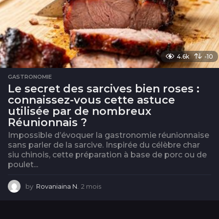
4.6k
-10
GASTRONOMIE
Le secret des sarcives bien roses :
connaissez-vous cette astuce
utilisée par de nombreux
Réunionnais ?
Impossible d’évoquer la gastronomie réunionnaise
sans parler de la sarcive. Inspirée du célèbre char
siu chinois, cette préparation à base de porc ou de
poulet...
by
Rovaniaina N.
2 mois
2
m
o
i