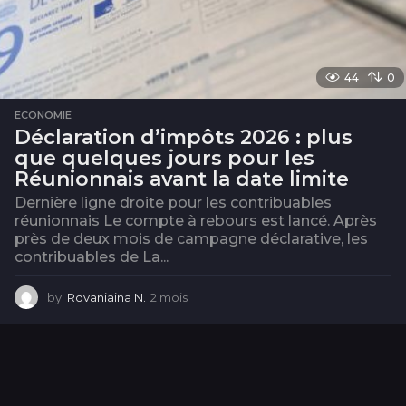
44
0
ECONOMIE
Déclaration d’impôts 2026 : plus
que quelques jours pour les
Réunionnais avant la date limite
Dernière ligne droite pour les contribuables
réunionnais Le compte à rebours est lancé. Après
près de deux mois de campagne déclarative, les
contribuables de La...
by
Rovaniaina N.
2 mois
2
m
o
i
s