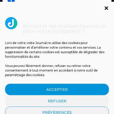
Accepter les cookies Journal.re
Cliquez pour accepter les cookies
pour votre navigateur ?
Journal.re
marketing et activer ce contenu
Lors de votre visite Journal.re utilise des cookies pour
personnaliser et d’améliorer votre contenu et vos services. La
suppression de certains cookies est susceptible de dégrader des
fonctionnalités du site.
Vous pouvez librement donner, refuser ou retirer votre
consentement à tout moment en accédant à notre outil de
paramétrage des cookies.
MENTIONS LÉGALES
PUBLICITÉ
BLOG
ACCEPTER
NOS ÉMISSIONS
CGU
POLITIQUE DE CONFIDENTIALITÉ
CONTACT
REFUSER
PRÉFÉRENCES