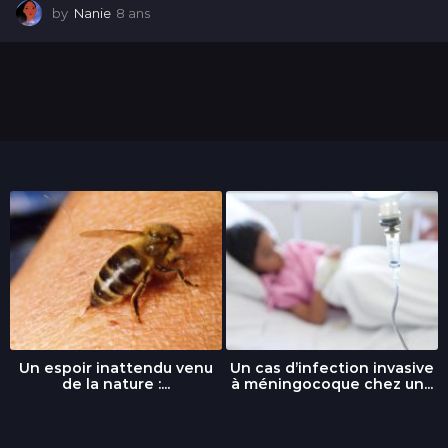
by
Nanie
8 ans
8
a
n
s
Un espoir inattendu venu
Un cas d’infection invasive
de la nature :...
à méningocoque chez un...