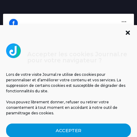
Accepter les cookies Journal.re
Cliquez pour accepter les cookies
pour votre navigateur ?
Journal.re
marketing et activer ce contenu
Lors de votre visite Journal.re utilise des cookies pour
personnaliser et d’améliorer votre contenu et vos services. La
suppression de certains cookies est susceptible de dégrader des
fonctionnalités du site.
Vous pouvez librement donner, refuser ou retirer votre
consentement à tout moment en accédant à notre outil de
paramétrage des cookies.
MENTIONS LÉGALES
PUBLICITÉ
BLOG
ACCEPTER
NOS ÉMISSIONS
CGU
POLITIQUE DE CONFIDENTIALITÉ