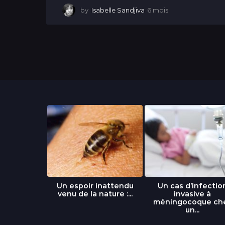
by
Isabelle Sandjiva
6 mois
6
m
o
i
s
libre » : un
Un espoir inattendu
Un cas d’infectio
...
venu de la nature :...
invasive à
méningocoque ch
un...