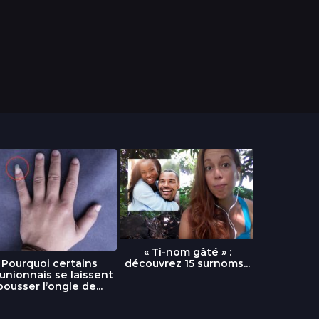
« Ti-nom gâté » :
découvrez 15 surnoms...
Pourquoi certains
Urgence :
unionnais se laissent
fournai
pousser l’ongle de...