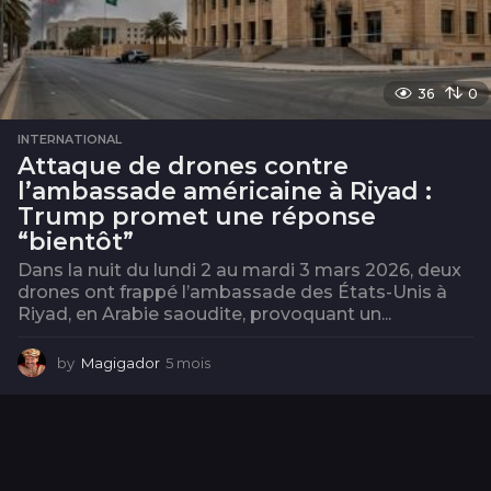
36
0
INTERNATIONAL
Attaque de drones contre
l’ambassade américaine à Riyad :
Trump promet une réponse
“bientôt”
Dans la nuit du lundi 2 au mardi 3 mars 2026, deux
drones ont frappé l’ambassade des États-Unis à
Riyad, en Arabie saoudite, provoquant un...
by
Magigador
5 mois
5
m
o
i
s