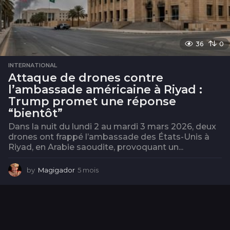
36
0
INTERNATIONAL
Attaque de drones contre
l’ambassade américaine à Riyad :
Trump promet une réponse
“bientôt”
Dans la nuit du lundi 2 au mardi 3 mars 2026, deux
drones ont frappé l’ambassade des États-Unis à
Riyad, en Arabie saoudite, provoquant un...
by
Magigador
5 mois
5
m
o
i
s