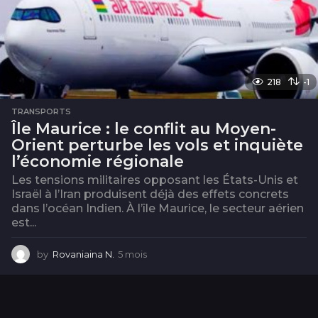
218
-1
TRANSPORTS
Île Maurice : le conflit au Moyen-
Orient perturbe les vols et inquiète
l’économie régionale
Les tensions militaires opposant les États-Unis et
Israël à l’Iran produisent déjà des effets concrets
dans l’océan Indien. À l’île Maurice, le secteur aérien
est...
by
Rovaniaina N.
5 mois
5
m
o
i
s