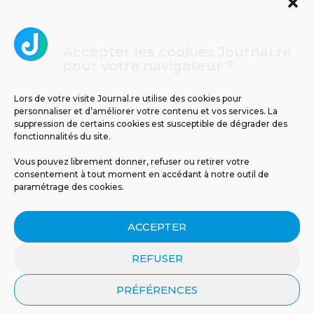
Accepter les cookies Journal.re
Cliquez pour accepter les cookies
pour votre navigateur ?
Journal.re
marketing et activer ce contenu
Lors de votre visite Journal.re utilise des cookies pour
personnaliser et d’améliorer votre contenu et vos services. La
suppression de certains cookies est susceptible de dégrader des
fonctionnalités du site.
Vous pouvez librement donner, refuser ou retirer votre
consentement à tout moment en accédant à notre outil de
paramétrage des cookies.
MENTIONS LÉGALES
PUBLICITÉ
BLOG
ACCEPTER
NOS ÉMISSIONS
CGU
POLITIQUE DE CONFIDENTIALITÉ
CONTACT
REFUSER
PRÉFÉRENCES
© 2026 Tous droits réservés