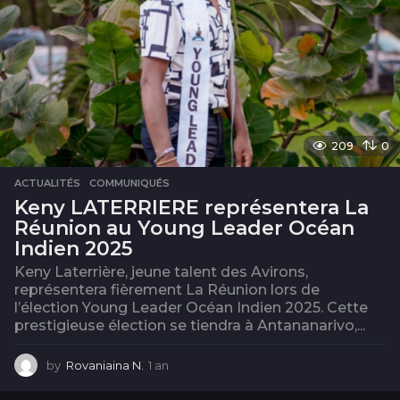
209
0
ACTUALITÉS
,
COMMUNIQUÉS
Keny LATERRIERE représentera La
Réunion au Young Leader Océan
Indien 2025
Keny Laterrière, jeune talent des Avirons,
représentera fièrement La Réunion lors de
l’élection Young Leader Océan Indien 2025. Cette
prestigieuse élection se tiendra à Antananarivo,...
by
Rovaniaina N.
1 an
1
a
n