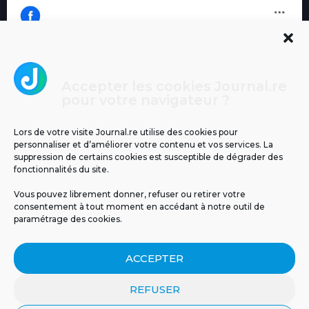
Accepter les cookies Journal.re
Cliquez pour accepter les cookies
pour votre navigateur ?
Journal.re
marketing et activer ce contenu
Lors de votre visite Journal.re utilise des cookies pour
personnaliser et d’améliorer votre contenu et vos services. La
suppression de certains cookies est susceptible de dégrader des
fonctionnalités du site.
Vous pouvez librement donner, refuser ou retirer votre
consentement à tout moment en accédant à notre outil de
paramétrage des cookies.
MENTIONS LÉGALES
PUBLICITÉ
BLOG
ACCEPTER
NOS ÉMISSIONS
CGU
POLITIQUE DE CONFIDENTIALITÉ
CONTACT
REFUSER