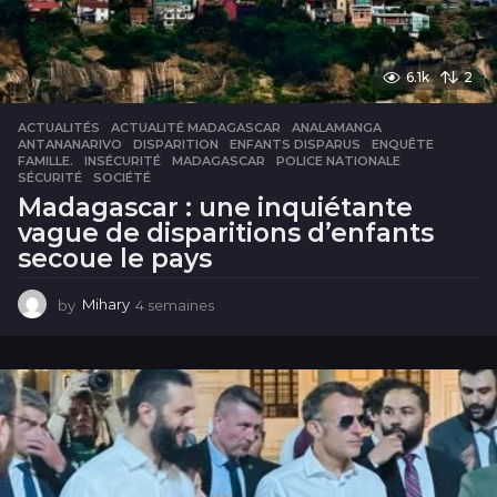
6.1k
2
ACTUALITÉS
ACTUALITÉ MADAGASCAR
,
ANALAMANGA
,
ANTANANARIVO
,
DISPARITION
,
ENFANTS DISPARUS
,
ENQUÊTE
,
FAMILLE.
,
INSÉCURITÉ
,
MADAGASCAR
,
POLICE NATIONALE
,
SÉCURITÉ
,
SOCIÉTÉ
Madagascar : une inquiétante
vague de disparitions d’enfants
secoue le pays
by
Mihary
4 semaines
4
s
e
m
a
i
n
e
s