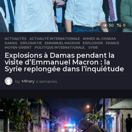
50
0
ACTUALITÉS
ACTUALITÉ INTERNATIONALE
,
AHMED AL-CHARAA
,
DAMAS
,
DIPLOMATIE
,
EMMANUEL MACRON
,
EXPLOSION
,
FRANCE
,
MOYEN-ORIENT
,
POLITIQUE INTERNATIONALE.
,
SYRIE
Explosions à Damas pendant la
visite d’Emmanuel Macron : la
Syrie replongée dans l’inquiétude
by
Mihary
4 semaines
4
s
e
m
a
i
n
e
s