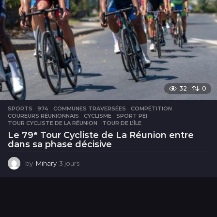
32
0
SPORTS
974
,
COMMUNES TRAVERSÉES
,
COMPÉTITION
,
COUREURS RÉUNIONNAIS
,
CYCLISME
,
SPORT PÉI
,
TOUR CYCLISTE DE LA RÉUNION
,
TOUR DE L’ÎLE
Le 79ᵉ Tour Cycliste de La Réunion entre
dans sa phase décisive
by
Mihary
3 jours
3
j
o
u
r
s