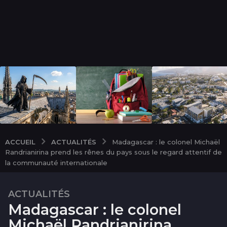
ACTUALITÉS
ACCUEIL
Madagascar : le colonel Michaël
Randrianirina prend les rênes du pays sous le regard attentif de
la communauté internationale
ACTUALITÉS
1
Madagascar : le colonel
0
m
Michaël Randrianirina