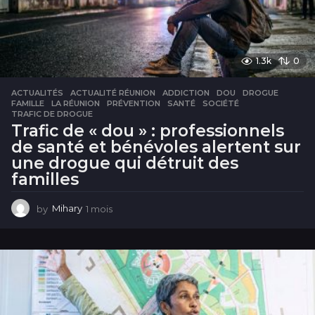
1.3k
0
ACTUALITÉS
ACTUALITÉ RÉUNION
,
ADDICTION
,
DOU
,
DROGUE
,
FAMILLE
,
LA RÉUNION
,
PRÉVENTION
,
SANTÉ
,
SOCIÉTÉ
,
TRAFIC DE DROGUE
Trafic de « dou » : professionnels
de santé et bénévoles alertent sur
une drogue qui détruit des
familles
by
Mihary
1 mois
1
m
o
i
s