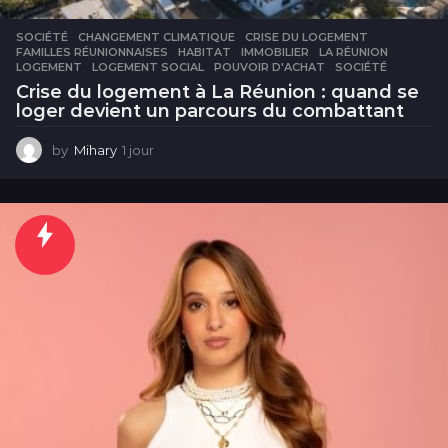
SOCIÉTÉ
CHANGEMENT CLIMATIQUE
,
CRISE DU LOGEMENT
,
FAMILLES RÉUNIONNAISES
,
HABITAT
,
IMMOBILIER
,
LA RÉUNION
,
LOGEMENT
,
LOGEMENT SOCIAL
,
POUVOIR D'ACHAT
,
SOCIÉTÉ
Crise du logement à La Réunion : quand se
loger devient un parcours du combattant
by
Mihary
1 jour
1
j
o
u
r