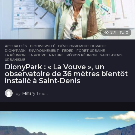
271
0
ACTUALITÉS
BIODIVERSITÉ
,
DÉVELOPPEMENT DURABLE
,
DIONYPARK
,
ENVIRONNEMENT
,
FEDER
,
FORÊT URBAINE
,
LA RÉUNION
,
LA VOUVE
,
NATURE
,
RÉGION RÉUNION
,
SAINT-DENIS
,
URBANISME
DionyPark : « La Vouve », un
observatoire de 36 mètres bientôt
installé à Saint-Denis
by
Mihary
1 mois
1
m
o
i
s