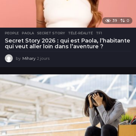
39
0
PEOPLE
PAOLA
,
SECRET STORY
,
TÉLÉ-RÉALITÉ
,
TF1
Secret Story 2026 : qui est Paola, l’habitante
qui veut aller loin dans l’aventure ?
by
Mihary
2 jours
2
j
o
u
r
s