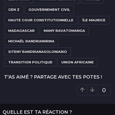
a
g
GEN Z
GOUVERNEMENT CIVIL
i
n
HAUTE COUR CONSTITUTIONNELLE
ÎLE MAURICE
a
MADAGASCAR
MAMY RAVATOMANGA
t
i
MICHAËL RANDRIANIRINA
o
SITENY RANDRIANASOLONIAIKO
n
TRANSITION POLITIQUE
UNION AFRICAINE
T’AS AIMÉ ? PARTAGE AVEC TES POTES !
0
QUELLE EST TA RÉACTION ?