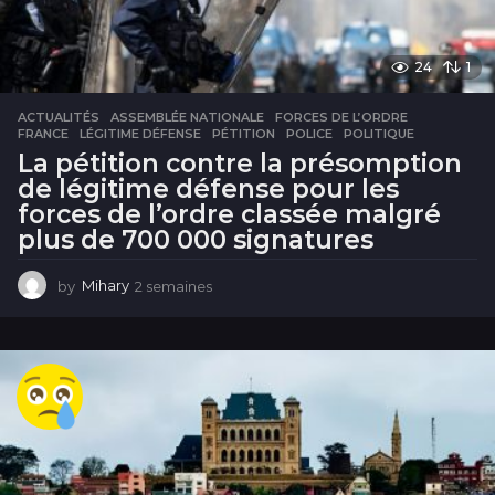
24
1
ACTUALITÉS
ASSEMBLÉE NATIONALE
,
FORCES DE L’ORDRE
,
FRANCE
,
LÉGITIME DÉFENSE
,
PÉTITION
,
POLICE
,
POLITIQUE
La pétition contre la présomption
de légitime défense pour les
forces de l’ordre classée malgré
plus de 700 000 signatures
by
Mihary
2 semaines
2
s
e
m
a
i
n
e
s