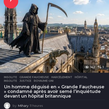
142
1
INSOLITE
GRANDE FAUCHEUSE
,
HARCÈLEMENT
,
HÔPITAL
,
INSOLITE
,
JUSTICE
,
ROYAUME-UNI
Un homme déguisé en « Grande Faucheuse
» condamné après avoir semé l’inquiétude
devant un hôpital britannique
by
Mihary
11 heures
1