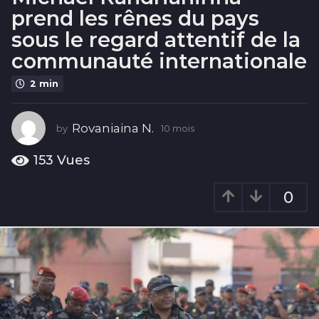
o
prend les rênes du pays
i
sous le regard attentif de la
s
communauté internationale
1
0
2 min
m
o
i
Rovaniaina N.
by
10 mois
1
s
0
m
153
Vues
o
i
0
s