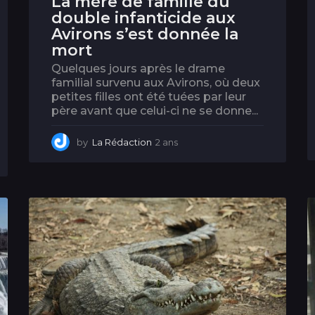
La mère de famille du
double infanticide aux
Avirons s’est donnée la
mort
Quelques jours après le drame
familial survenu aux Avirons, où deux
petites filles ont été tuées par leur
père avant que celui-ci ne se donne...
by
La Rédaction
2 ans
2
a
n
s