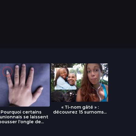
« Ti-nom gâté » :
découvrez 15 surnoms...
Pourquoi certains
Urgence :
unionnais se laissent
fournai
pousser l’ongle de...