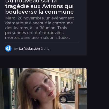
Du nouveau sur la
tragédie aux Avirons qui
bouleverse la commune
Mardi 26 novembre, un événement
dramatique à secoué la commune
des Avirons, à La Réunion. Trois
personnes ont été retrouvées
mortes dans une maison située...
by
La Rédaction
2 ans
2
a
n
s