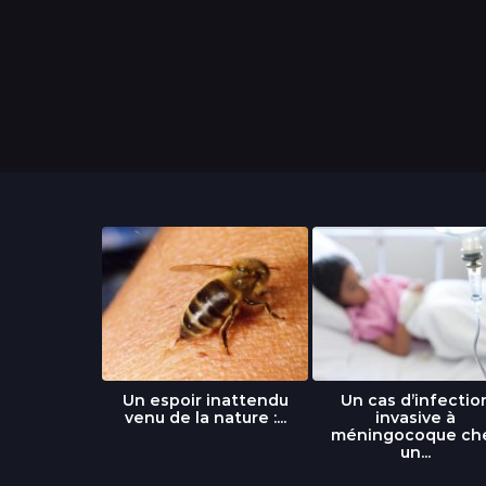
libre » : un
Un espoir inattendu
Un cas d’infectio
...
venu de la nature :...
invasive à
méningocoque ch
un...