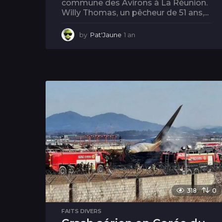
commune des Avirons à La Réunion.
Willy Thomas, un pêcheur de 51 ans,...
by
Pat'Jaune
1 an
1
a
n
318
0
FAITS DIVERS