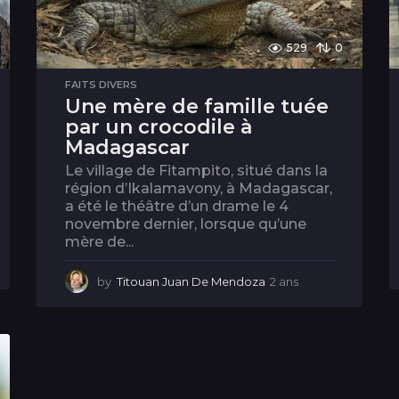
529
0
FAITS DIVERS
Une mère de famille tuée
par un crocodile à
Madagascar
Le village de Fitampito, situé dans la
région d’Ikalamavony, à Madagascar,
a été le théâtre d’un drame le 4
novembre dernier, lorsque qu’une
mère de...
by
Titouan Juan De Mendoza
2 ans
2
a
n
s