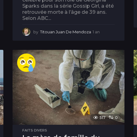
Sparks dans la série Gossip Girl, a été
retrouvée morte à l’âge de 39 ans.
Selon ABC...
by
Titouan Juan De Mendoza
1 an
1
a
n
517
0
FAITS DIVERS