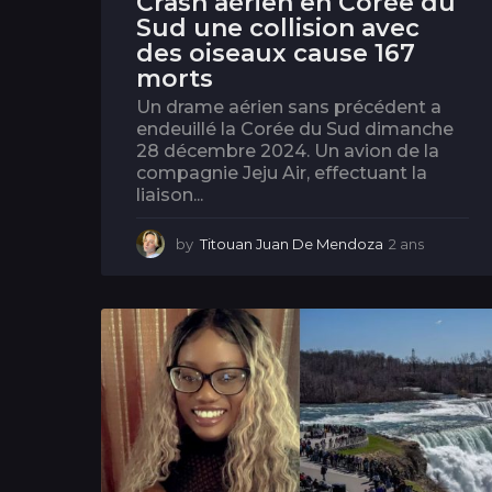
Crash aérien en Corée du
Sud une collision avec
des oiseaux cause 167
morts
Un drame aérien sans précédent a
endeuillé la Corée du Sud dimanche
28 décembre 2024. Un avion de la
compagnie Jeju Air, effectuant la
liaison...
by
Titouan Juan De Mendoza
2 ans
2
a
n
s