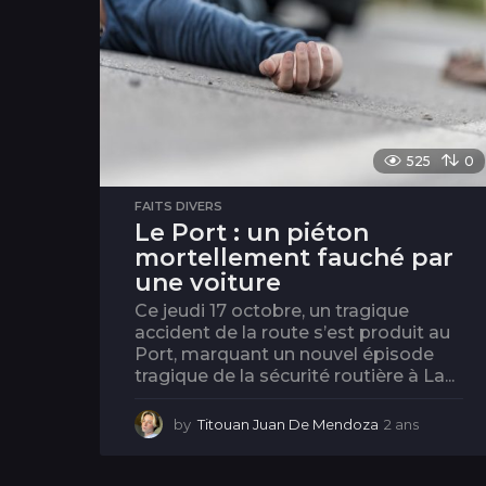
525
0
FAITS DIVERS
Le Port : un piéton
mortellement fauché par
une voiture
Ce jeudi 17 octobre, un tragique
accident de la route s’est produit au
Port, marquant un nouvel épisode
tragique de la sécurité routière à La...
by
Titouan Juan De Mendoza
2 ans
2
a
n
s