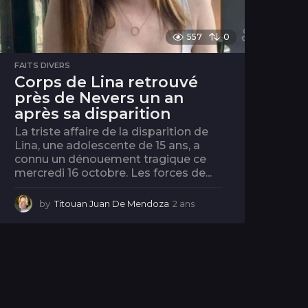
557
0
FAITS DIVERS
Corps de Lina retrouvé
près de Nevers un an
après sa disparition
La triste affaire de la disparition de
Lina, une adolescente de 15 ans, a
connu un dénouement tragique ce
mercredi 16 octobre. Les forces de...
by
Titouan Juan De Mendoza
2 ans
2
a
n
s