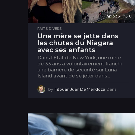
536
0
FAITS DIVERS
Une mère se jette dans
les chutes du Niagara
avec ses enfants
Dans l’État de New York, une mère
de 33 ans a volontairement franchi
une barrière de sécurité sur Luna
Island avant de se jeter dans...
by
Titouan Juan De Mendoza
2 ans
2
a
n
s