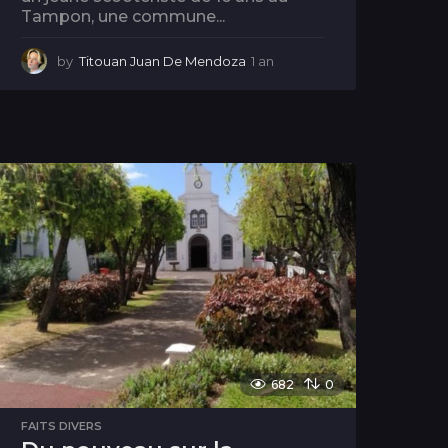
Tampon, une commune...
by
Titouan Juan De Mendoza
1 an
1
a
n
682
0
FAITS DIVERS