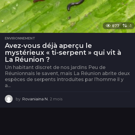
877
-1
ENVIRONNEMENT
Avez-vous déjà aperçu le
mystérieux « ti-serpent » qui vit à
La Réunion ?
Un habitant discret de nos jardins Peu de
Réunionnais le savent, mais La Réunion abrite deux
espèces de serpents introduites par l’homme il y
a...
by
Rovaniaina N.
2 mois
2
m
o
i
s