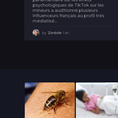
psychologiques de TikTok sur les
mineurs a auditionné plusieurs
influenceurs français au profil très
médiatisé....
by
Zoréole
1 an
1
a
n