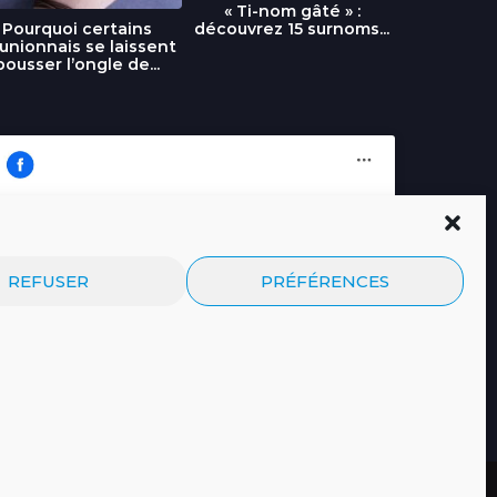
« Ti-nom gâté » :
découvrez 15 surnoms...
Pourquoi certains
Urgence :
unionnais se laissent
fournai
pousser l’ongle de...
Cliquez pour accepter les cookies
Journal.re
REFUSER
PRÉFÉRENCES
marketing et activer ce contenu