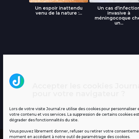
libre » : un
Un espoir inattendu
Un cas d’infectio
...
venu de la nature :...
invasive à
méningocoque ch
un...
Accepter les cookies Journa
pour votre navigateur ?
Lors de votre visite Journal.re utilise des cookies pour personnaliser 
votre contenu et vos services. La suppression de certains cookies es
dégrader des fonctionnalités du site.
Vous pouvez librement donner, refuser ou retirer votre consenteme
moment en accédant à notre outil de paramétrage des cookies.
MENTIONS LÉGALES
PUBLICITÉ
BLOG
NOS ÉM