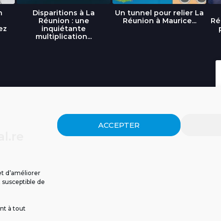
n
Disparitions à La
Un tunnel pour relier La
Réunion : une
Réunion à Maurice...
Ré
ez
inquiétante
multiplication...
ACCEPTER
l.re
et d’améliorer
t susceptible de
nt à tout
ISSIONS
CGU
POLITIQUE DE CONFIDENTIALITÉ
CONTACT