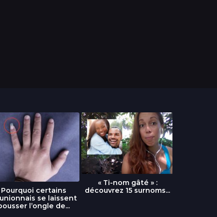
« Ti-nom gâté » :
découvrez 15 surnoms...
Pourquoi certains
Urgence :
unionnais se laissent
fournai
pousser l’ongle de...