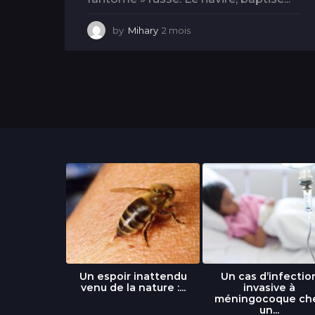
by
Mihary
2 mois
2
m
o
i
s
libre » : un
Un espoir inattendu
Un cas d’infectio
...
venu de la nature :...
invasive à
méningocoque ch
un...