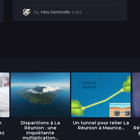
by
Miss Sentinelle
5 ans
5
a
n
s
n
Disparitions à La
Un tunnel pour relier La
Réunion : une
Réunion à Maurice...
Ré
ez
inquiétante
multiplication...