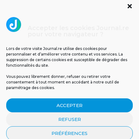
Accepter les cookies Journal.re
Cliquez pour accepter les cookies
pour votre navigateur ?
Journal.re
marketing et activer ce contenu
Lors de votre visite Journal.re utilise des cookies pour
personnaliser et d’améliorer votre contenu et vos services. La
suppression de certains cookies est susceptible de dégrader des
fonctionnalités du site.
Vous pouvez librement donner, refuser ou retirer votre
consentement à tout moment en accédant à notre outil de
paramétrage des cookies.
MENTIONS LÉGALES
PUBLICITÉ
BLOG
ACCEPTER
NOS ÉMISSIONS
CGU
POLITIQUE DE CONFIDENTIALITÉ
CONTACT
REFUSER
PRÉFÉRENCES
© 2026 Tous droits réservés