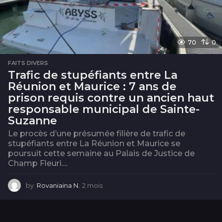
70
0
FAITS DIVERS
Trafic de stupéfiants entre La
Réunion et Maurice : 7 ans de
prison requis contre un ancien haut
responsable municipal de Sainte-
Suzanne
Le procès d’une présumée filière de trafic de
stupéfiants entre La Réunion et Maurice se
poursuit cette semaine au Palais de Justice de
Champ Fleuri....
by
Rovaniaina N.
2 mois
2
m
o
i