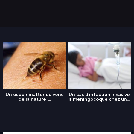
i
s
Un espoir inattendu venu
Un cas d’infection invasive
de la nature :...
à méningocoque chez un...