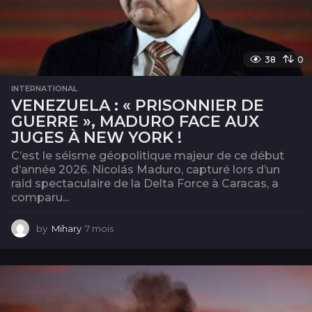
38
0
INTERNATIONAL
VENEZUELA : « PRISONNIER DE
GUERRE », MADURO FACE AUX
JUGES À NEW YORK !
C’est le séisme géopolitique majeur de ce début
d’année 2026. Nicolás Maduro, capturé lors d’un
raid spectaculaire de la Delta Force à Caracas, a
comparu...
by
Mihary
7 mois
7
m
o
i
s