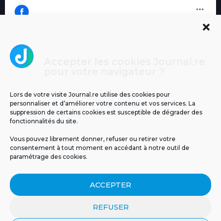
Accepter les cookies Journal.re
Cliquez pour accepter les cookies
pour votre navigateur ?
Journal.re
marketing et activer ce contenu
Lors de votre visite Journal.re utilise des cookies pour
personnaliser et d’améliorer votre contenu et vos services. La
suppression de certains cookies est susceptible de dégrader des
fonctionnalités du site.
Vous pouvez librement donner, refuser ou retirer votre
consentement à tout moment en accédant à notre outil de
paramétrage des cookies.
MENTIONS LÉGALES
PUBLICITÉ
BLOG
ACCEPTER
NOS ÉMISSIONS
CGU
POLITIQUE DE CONFIDENTIALITÉ
CONTACT
REFUSER