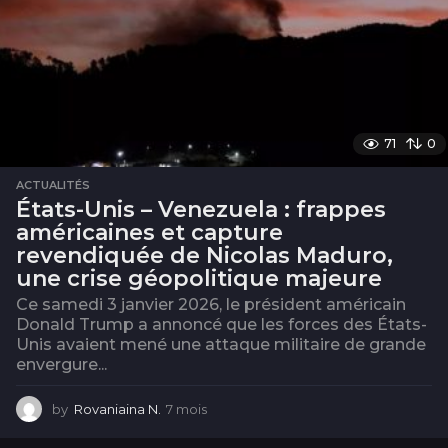
71
0
ACTUALITÉS
États-Unis – Venezuela : frappes
américaines et capture
revendiquée de Nicolas Maduro,
une crise géopolitique majeure
Ce samedi 3 janvier 2026, le président américain
Donald Trump a annoncé que les forces des États-
Unis avaient mené une attaque militaire de grande
envergure...
by
Rovaniaina N.
7 mois
7
m
o