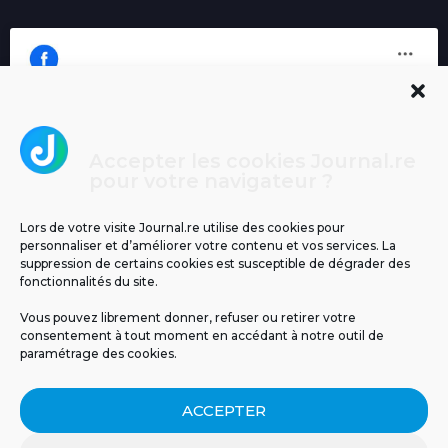
Accepter les cookies Journal.re
Cliquez pour accepter les cookies
pour votre navigateur ?
Journal.re
marketing et activer ce contenu
Lors de votre visite Journal.re utilise des cookies pour
personnaliser et d’améliorer votre contenu et vos services. La
suppression de certains cookies est susceptible de dégrader des
fonctionnalités du site.
Vous pouvez librement donner, refuser ou retirer votre
consentement à tout moment en accédant à notre outil de
paramétrage des cookies.
MENTIONS LÉGALES
PUBLICITÉ
BLOG
ACCEPTER
NOS ÉMISSIONS
CGU
POLITIQUE DE CONFIDENTIALITÉ
CONTACT