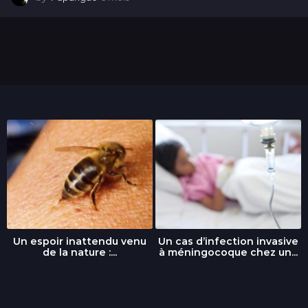
m
o
i
s
Un espoir inattendu venu
Un cas d’infection invasive
de la nature :...
à méningocoque chez un...