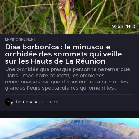
53
0
ENVIRONNEMENT
Disa borbonica : la minuscule
orchidée des sommets qui veille
sur les Hauts de La Réunion
Une orchidée que presque personne ne remarque
Dans l’imaginaire collectif, les orchidées
réunionnaises évoquent souvent le Faham ou les
grandes fleurs spectaculaires qui ornent les...
by
Papangue
2 mois
2
m
o
i
s