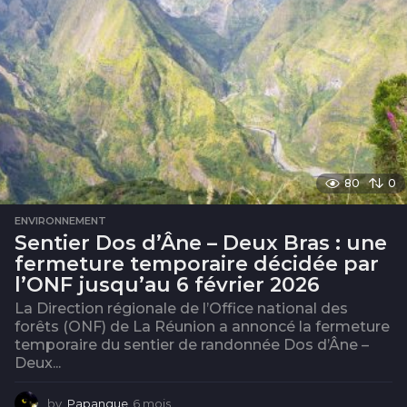
s
80
0
ENVIRONNEMENT
Sentier Dos d’Âne – Deux Bras : une
fermeture temporaire décidée par
l’ONF jusqu’au 6 février 2026
La Direction régionale de l’Office national des
forêts (ONF) de La Réunion a annoncé la fermeture
temporaire du sentier de randonnée Dos d’Âne –
Deux...
by
Papangue
6 mois
6