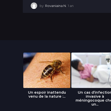
by
Rovaniaina N.
1 an
1
a
n
libre » : un
Un espoir inattendu
Un cas d’infectio
...
venu de la nature :...
invasive à
méningocoque ch
un...