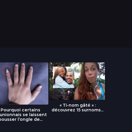
« Ti-nom gâté » :
découvrez 15 surnoms...
Pourquoi certains
Urgence :
unionnais se laissent
fournai
pousser l’ongle de...