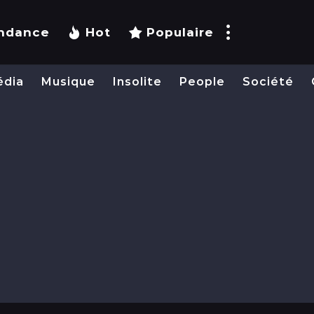
ndance
Hot
Populaire
édia
Musique
Insolite
People
Société