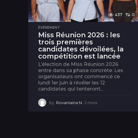
437
0
ÉVÉNEMENT
Miss Réunion 2026 : les
trois premières
candidates dévoilées, la
compétition est lancée
L’élection de Miss Réunion 2026
entre dans sa phase concrète. Les
organisateurs ont commencé ce
lundi 1er juin à révéler les 12
candidates qui tenteront...
by
Rovaniaina N.
2 mois
2
m
o
i
s