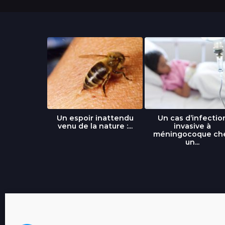
libre » : un
Un espoir inattendu
Un cas d’infectio
...
venu de la nature :...
invasive à
méningocoque ch
un...