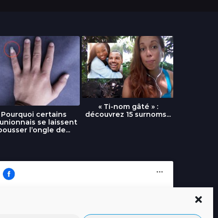
« Ti-nom gâté » :
découvrez 15 surnoms...
Pourquoi certains
Urgence :
unionnais se laissent
fournai
pousser l’ongle de...