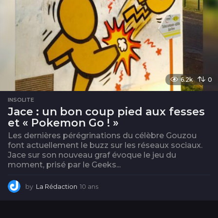
6.2k
0
INSOLITE
Jace : un bon coup pied aux fesses
et « Pokemon Go ! »
Les dernières pérégrinations du célèbre Gouzou
font actuellement le buzz sur les réseaux sociaux.
Jace sur son nouveau graf évoque le jeu du
moment, prisé par le Geeks...
by
La Rédaction
10 ans
1
0
a
n