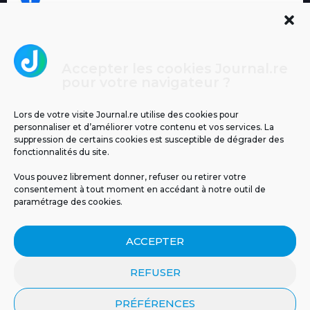
Accepter les cookies Journal.re
Cliquez pour accepter les cookies
pour votre navigateur ?
Journal.re
marketing et activer ce contenu
Lors de votre visite Journal.re utilise des cookies pour
personnaliser et d’améliorer votre contenu et vos services. La
suppression de certains cookies est susceptible de dégrader des
fonctionnalités du site.
Vous pouvez librement donner, refuser ou retirer votre
consentement à tout moment en accédant à notre outil de
paramétrage des cookies.
MENTIONS LÉGALES
PUBLICITÉ
BLOG
ACCEPTER
NOS ÉMISSIONS
CGU
POLITIQUE DE CONFIDENTIALITÉ
CONTACT
REFUSER
PRÉFÉRENCES
© 2026 Tous droits réservés