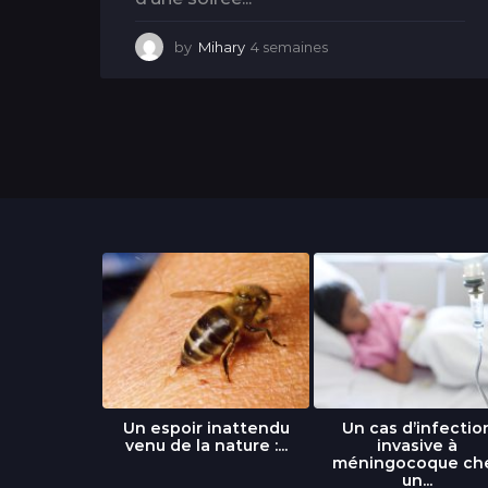
by
Mihary
4 semaines
4
s
e
m
a
i
n
e
s
libre » : un
Un espoir inattendu
Un cas d’infectio
...
venu de la nature :...
invasive à
méningocoque ch
un...