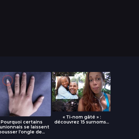
« Ti-nom gâté » :
découvrez 15 surnoms...
Pourquoi certains
Urgence :
unionnais se laissent
fournai
pousser l’ongle de...