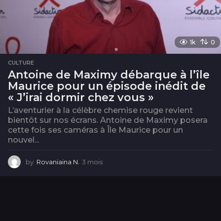
1k
0
CULTURE
Antoine de Maximy débarque à l’île
Maurice pour un épisode inédit de
« J’irai dormir chez vous »
L’aventurier à la célèbre chemise rouge revient
bientôt sur nos écrans. Antoine de Maximy posera
cette fois ses caméras à Île Maurice pour un
nouvel...
by
Rovaniaina N.
3 mois
3
m
o
i
s