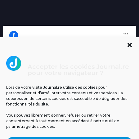
Accepter les cookies Journal.re
Cliquez pour accepter les cookies
pour votre navigateur ?
Journal.re
marketing et activer ce contenu
Lors de votre visite Journal.re utilise des cookies pour
personnaliser et d’améliorer votre contenu et vos services. La
suppression de certains cookies est susceptible de dégrader des
fonctionnalités du site.
Vous pouvez librement donner, refuser ou retirer votre
consentement à tout moment en accédant à notre outil de
paramétrage des cookies.
MENTIONS LÉGALES
PUBLICITÉ
BLOG