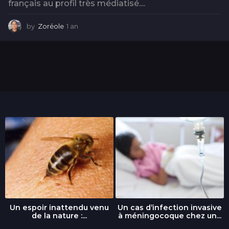
français au profil très médiatisé....
by
Zoréole
1 an
1
a
n
Un espoir inattendu venu
Un cas d’infection invasive
de la nature :...
à méningocoque chez un...