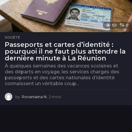
50
0
SOCIÉTÉ
Passeports et cartes d’identité :
pourquoi il ne faut plus attendre la
dernière minute à La Réunion
À quelques semaines des vacances scolaires et
des départs en voyage, les services chargés des
passeports et des cartes nationales d’identité
connaissent un véritable coup...
by
Rovaniaina N.
2 mois
2
m
o
i
s