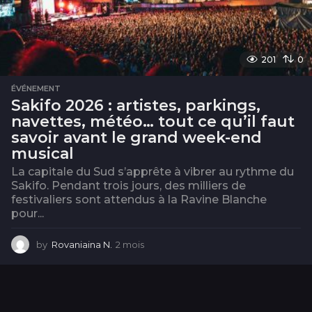
201
0
ÉVÉNEMENT
Sakifo 2026 : artistes, parkings,
navettes, météo… tout ce qu’il faut
savoir avant le grand week-end
musical
La capitale du Sud s’apprête à vibrer au rythme du
Sakifo. Pendant trois jours, des milliers de
festivaliers sont attendus à la Ravine Blanche
pour...
by
Rovaniaina N.
2 mois
2
m
o
i
s