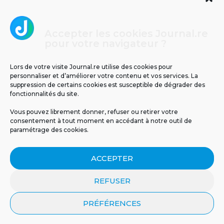
Accepter les cookies Journal.re
Cliquez pour accepter les cookies
pour votre navigateur ?
Journal.re
marketing et activer ce contenu
Lors de votre visite Journal.re utilise des cookies pour
personnaliser et d’améliorer votre contenu et vos services. La
suppression de certains cookies est susceptible de dégrader des
fonctionnalités du site.
Vous pouvez librement donner, refuser ou retirer votre
consentement à tout moment en accédant à notre outil de
paramétrage des cookies.
MENTIONS LÉGALES
PUBLICITÉ
BLOG
ACCEPTER
NOS ÉMISSIONS
CGU
POLITIQUE DE CONFIDENTIALITÉ
CONTACT
REFUSER
PRÉFÉRENCES
© 2026 Tous droits réservés