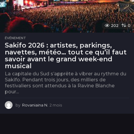
202
0
ÉVÉNEMENT
Sakifo 2026 : artistes, parkings,
navettes, météo… tout ce qu’il faut
savoir avant le grand week-end
musical
La capitale du Sud s’apprête à vibrer au rythme du
Sakifo. Pendant trois jours, des milliers de
festivaliers sont attendus à la Ravine Blanche
pour...
by
Rovaniaina N.
2 mois
2
m
o
i
s