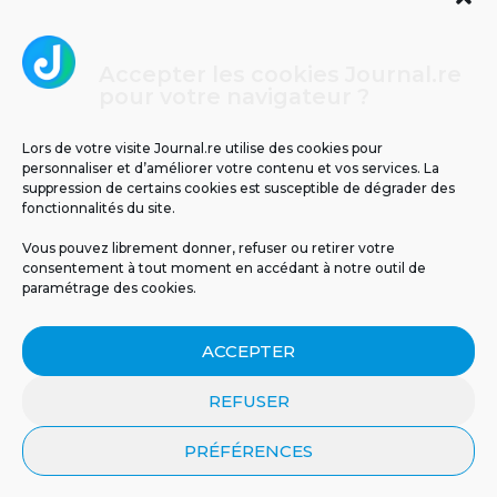
Accepter les cookies Journal.re
Cliquez pour accepter les cookies
pour votre navigateur ?
Journal.re
marketing et activer ce contenu
Lors de votre visite Journal.re utilise des cookies pour
personnaliser et d’améliorer votre contenu et vos services. La
suppression de certains cookies est susceptible de dégrader des
fonctionnalités du site.
Vous pouvez librement donner, refuser ou retirer votre
consentement à tout moment en accédant à notre outil de
paramétrage des cookies.
MENTIONS LÉGALES
PUBLICITÉ
BLOG
ACCEPTER
NOS ÉMISSIONS
CGU
POLITIQUE DE CONFIDENTIALITÉ
CONTACT
REFUSER
PRÉFÉRENCES
© 2026 Tous droits réservés