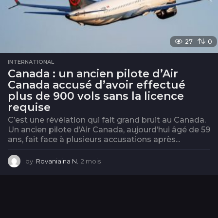
27
0
INTERNATIONAL
Canada : un ancien pilote d’Air
Canada accusé d’avoir effectué
plus de 900 vols sans la licence
requise
C’est une révélation qui fait grand bruit au Canada.
Un ancien pilote d’Air Canada, aujourd’hui âgé de 59
ans, fait face à plusieurs accusations après...
by
Rovaniaina N.
2 mois
2
m
o
i
s