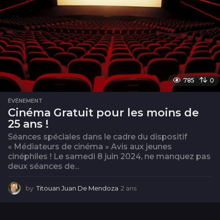
785
0
ÉVÉNEMENT
Cinéma Gratuit pour les moins de
25 ans !
Séances spéciales dans le cadre du dispositif
« Médiateurs de cinéma » Avis aux jeunes
cinéphiles ! Le samedi 8 juin 2024, ne manquez pas
deux séances de...
by
Titouan Juan De Mendoza
2 ans
2
a
n
s