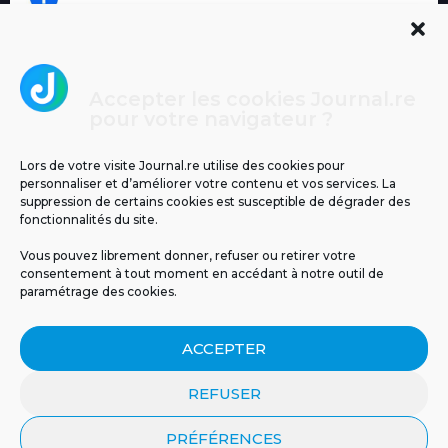
Accepter les cookies Journal.re
Cliquez pour accepter les cookies
pour votre navigateur ?
Journal.re
marketing et activer ce contenu
Lors de votre visite Journal.re utilise des cookies pour
personnaliser et d’améliorer votre contenu et vos services. La
suppression de certains cookies est susceptible de dégrader des
fonctionnalités du site.
Vous pouvez librement donner, refuser ou retirer votre
consentement à tout moment en accédant à notre outil de
paramétrage des cookies.
MENTIONS LÉGALES
PUBLICITÉ
BLOG
ACCEPTER
NOS ÉMISSIONS
CGU
POLITIQUE DE CONFIDENTIALITÉ
CONTACT
REFUSER
PRÉFÉRENCES
© 2026 Tous droits réservés