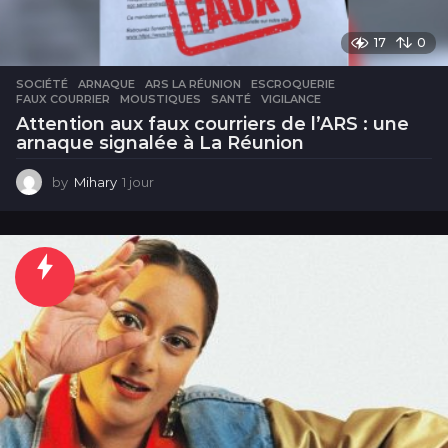
17
0
SOCIÉTÉ
ARNAQUE
,
ARS LA RÉUNION
,
ESCROQUERIE
,
FAUX COURRIER
,
MOUSTIQUES
,
SANTÉ
,
VIGILANCE
Attention aux faux courriers de l’ARS : une
arnaque signalée à La Réunion
by
Mihary
1 jour
1
j
o
u
r