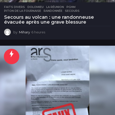
FAITS DIVERS
DOLOMIEU
,
LA RÉUNION
,
PGHM
,
PITON DE LA FOURNAISE
,
RANDONNÉE
,
SECOURS
Secours au volcan : une randonneuse
évacuée après une grave blessure
by
Mihary
6 heures
6
h
e
u
r
e
s