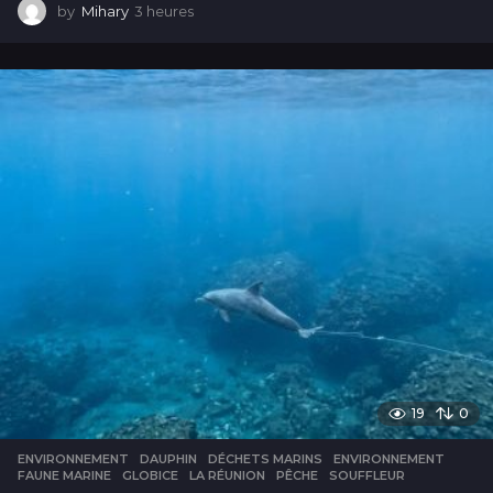
by
Mihary
3 heures
3
h
e
u
r
e
s
19
0
ENVIRONNEMENT
DAUPHIN
,
DÉCHETS MARINS
,
ENVIRONNEMENT
,
FAUNE MARINE
,
GLOBICE
,
LA RÉUNION
,
PÊCHE
,
SOUFFLEUR