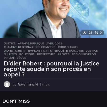
125
0
JUSTICE
AFFAIRE PUBLIQUE
,
AVRIL 2026
,
CHAMBRE RÉGIONALE DES COMPTES
,
COUR D’APPEL
,
DIDIER ROBERT
,
EMPLOIS FICTIFS
,
ENQUÊTE JUDICIAIRE
,
JUSTICE
,
NULLITÉS
,
POLITIQUE
,
PRÉFECTURE
,
PROCÈS
,
RÉGION RÉUNION
,
VINCENT BÈGUE
Didier Robert : pourquoi la justice
reporte soudain son procès en
appel ?
by
Rovaniaina N.
9 mois
9
m
o
i
DON'T MISS
s