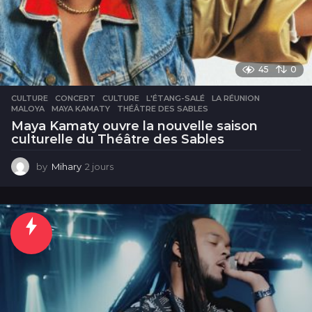
45
0
CULTURE
CONCERT
,
CULTURE
,
L'ÉTANG-SALÉ
,
LA RÉUNION
,
MALOYA
,
MAYA KAMATY
,
THÉÂTRE DES SABLES
Maya Kamaty ouvre la nouvelle saison
culturelle du Théâtre des Sables
by
Mihary
2 jours
2
j
o
u
r
s