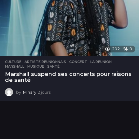
202
0
CULTURE
ARTISTE RÉUNIONNAIS
,
CONCERT
,
LA RÉUNION
,
MARSHALL
,
MUSIQUE
,
SANTÉ
Marshall suspend ses concerts pour raisons
de santé
by
Mihary
2 jours
2
j
o
u
r
s