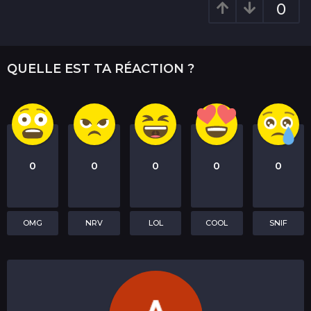
g
0
i
n
a
QUELLE EST TA RÉACTION ?
t
i
o
n
0
0
0
0
0
OMG
NRV
LOL
COOL
SNIF