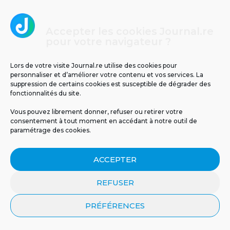
Réunion : retour sur un drame
météorologique
Accepter les cookies Journal.re
pour votre navigateur ?
Lors de votre visite Journal.re utilise des cookies pour
personnaliser et d’améliorer votre contenu et vos services. La
suppression de certains cookies est susceptible de dégrader des
fonctionnalités du site.
Vous pouvez librement donner, refuser ou retirer votre
consentement à tout moment en accédant à notre outil de
paramétrage des cookies.
ACCEPTER
REFUSER
Un espoir inattendu venu
Un cas d’infection invasive
de la nature :...
à méningocoque chez un...
PRÉFÉRENCES