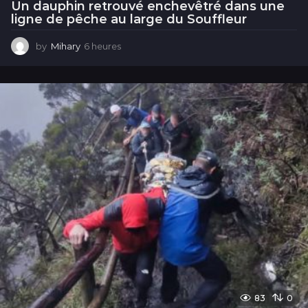
Un dauphin retrouvé enchevêtré dans une
ligne de pêche au large du Souffleur
by
Mihary
6 heures
6
h
e
u
r
e
s
83
0