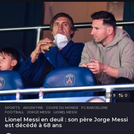
9
0
SPORTS
ARGENTINE
,
COUPE DU MONDE
,
FC BARCELONE
,
FOOTBALL
,
JORGE MESSI
,
LIONEL MESSI
Lionel Messi en deuil : son père Jorge Messi
est décédé à 68 ans