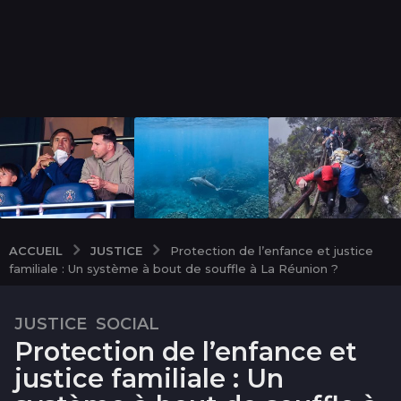
JUSTICE
ACCUEIL
Protection de l’enfance et justice
familiale : Un système à bout de souffle à La Réunion ?
JUSTICE
,
SOCIAL
2
Protection de l’enfance et
m
o
justice familiale : Un
i