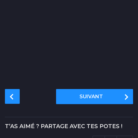
P
SUIVANT
o
s
t
P
T’AS AIMÉ ? PARTAGE AVEC TES POTES !
a