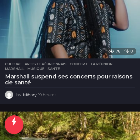
78
0
CULTURE
ARTISTE RÉUNIONNAIS
,
CONCERT
,
LA RÉUNION
,
MARSHALL
,
MUSIQUE
,
SANTÉ
Marshall suspend ses concerts pour raisons
de santé
by
Mihary
19 heures
1
9
h
e
u
r
e
s