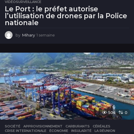
VIDÉOSURVEILLANCE
Le Port : le préfet autorise
l’utilisation de drones par la Police
nationale
by
Mihary
1 semaine
1
s
e
m
a
i
n
e
504
0
SOCIÉTÉ
APPROVISIONNEMENT
,
CARBURANTS
,
CÉRÉALES
,
CRISE INTERNATIONALE
,
ÉCONOMIE
,
INSULARITÉ
,
LA RÉUNION
,