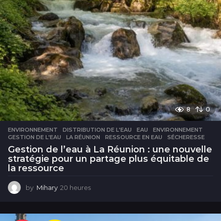
8
0
ENVIRONNEMENT
DISTRIBUTION DE L'EAU
,
EAU
,
ENVIRONNEMENT
,
GESTION DE L'EAU
,
LA RÉUNION
,
RESSOURCE EN EAU
,
SÉCHERESSE
Gestion de l’eau à La Réunion : une nouvelle
stratégie pour un partage plus équitable de
la ressource
by
Mihary
20 heures
2
0
h
e