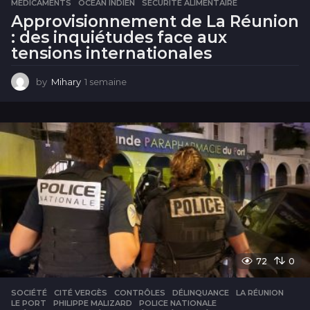
MÉDICAMENTS
,
OCÉAN INDIEN
,
SÉCURITÉ ALIMENTAIRE
Approvisionnement de La Réunion
: des inquiétudes face aux
tensions internationales
by
Mihary
1 semaine
1
s
e
m
a
i
n
e
72
0
SOCIÉTÉ
CITÉ VERGÈS
,
CONTRÔLES
,
DÉLINQUANCE
,
LA RÉUNION
,
LE PORT
,
PHILIPPE MALIZARD
,
POLICE NATIONALE
,