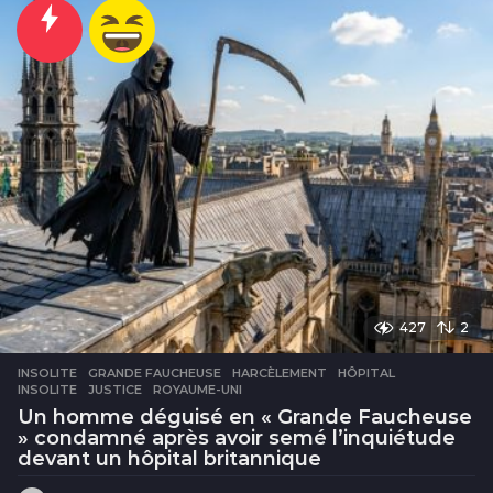
u
r
e
s
427
2
INSOLITE
GRANDE FAUCHEUSE
,
HARCÈLEMENT
,
HÔPITAL
,
INSOLITE
,
JUSTICE
,
ROYAUME-UNI
Un homme déguisé en « Grande Faucheuse
» condamné après avoir semé l’inquiétude
devant un hôpital britannique