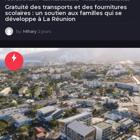
Gratuité des transports et des fournitures
scolaires : un soutien aux familles qui se
développe à La Réunion
by
Mihary
2 jours
2
j
o
u
r
s