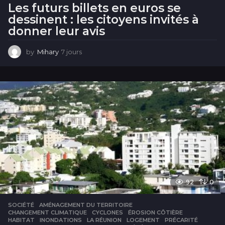
Les futurs billets en euros se
dessinent : les citoyens invités à
donner leur avis
by
Mihary
7 jours
7
j
o
u
r
s
92
0
SOCIÉTÉ
AMÉNAGEMENT DU TERRITOIRE
,
CHANGEMENT CLIMATIQUE
,
CYCLONES
,
ÉROSION CÔTIÈRE
,
HABITAT
,
INONDATIONS
,
LA RÉUNION
,
LOGEMENT
,
PRÉCARITÉ
,