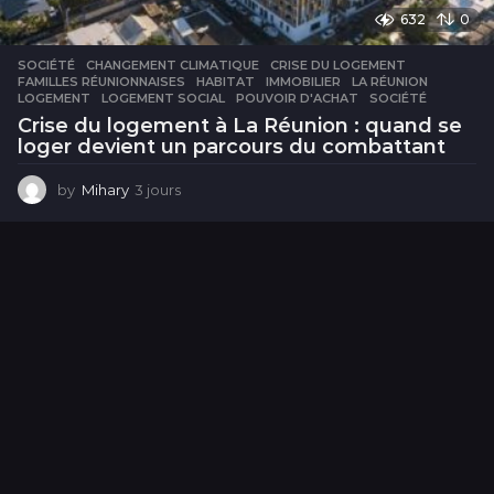
632
0
SOCIÉTÉ
CHANGEMENT CLIMATIQUE
,
CRISE DU LOGEMENT
,
FAMILLES RÉUNIONNAISES
,
HABITAT
,
IMMOBILIER
,
LA RÉUNION
,
LOGEMENT
,
LOGEMENT SOCIAL
,
POUVOIR D'ACHAT
,
SOCIÉTÉ
Crise du logement à La Réunion : quand se
loger devient un parcours du combattant
by
Mihary
3 jours
3
j
o
u
r
s