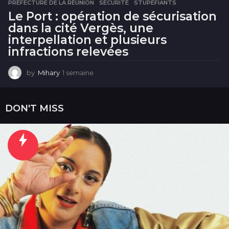
PRÉFECTURE DE LA RÉUNION
,
SÉCURITÉ
,
STUPÉFIANTS
Le Port : opération de sécurisation
dans la cité Vergès, une
interpellation et plusieurs
infractions relevées
by
Mihary
1 semaine
1
s
e
m
DON'T MISS
a
i
n
e