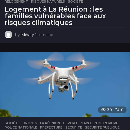
RELOGEMENT
,
RISQUES NATURELS
,
SOCIÉTÉ
Logement à La Réunion : les
familles vulnérables face aux
risques climatiques
by
Mihary
1 semaine
1
s
e
m
a
i
n
e
30
0
SOCIÉTÉ
DRONES
,
LA RÉUNION
,
LE PORT
,
MAINTIEN DE L'ORDRE
,
POLICE NATIONALE
,
PRÉFECTURE
,
SÉCURITÉ
,
SÉCURITÉ PUBLIQUE
,