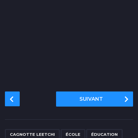
P
SUIVANT
o
s
t
P
,
,
,
,
,
,
,
,
,
,
a
CAGNOTTE LEETCHI
ÉCOLE
ÉDUCATION