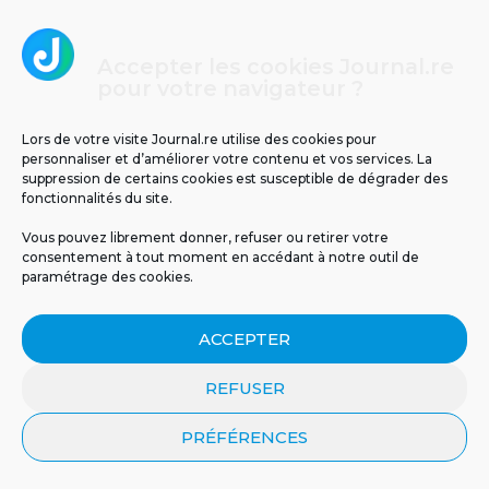
Accepter les cookies Journal.re
pour votre navigateur ?
Lors de votre visite Journal.re utilise des cookies pour
personnaliser et d’améliorer votre contenu et vos services. La
suppression de certains cookies est susceptible de dégrader des
fonctionnalités du site.
Vous pouvez librement donner, refuser ou retirer votre
consentement à tout moment en accédant à notre outil de
Un espoir inattendu venu
Un cas d’infection invasive
paramétrage des cookies.
de la nature :...
à méningocoque chez un...
ACCEPTER
REFUSER
PRÉFÉRENCES