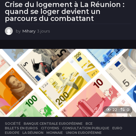
Crise du logement à La Réunion :
quand se loger devient un
parcours du combattant
by
Mihary
3 jours
3
j
o
u
r
s
22
0
SOCIÉTÉ
BANQUE CENTRALE EUROPÉENNE
,
BCE
,
BILLETS EN EUROS
,
CITOYENS
,
CONSULTATION PUBLIQUE
,
EURO
,
EUROPE
,
LA RÉUNION
,
MONNAIE
,
UNION EUROPÉENNE