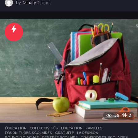
by
Mihary
2 jours
2
j
o
u
r
s
156
0
ÉDUCATION
COLLECTIVITÉS
,
EDUCATION
,
FAMILLES
,
FOURNITURES SCOLAIRES
,
GRATUITÉ
,
LA RÉUNION
,
POUVOIR D'ACHAT
,
RENTRÉE SCOLAIRE
,
TRANSPORTS SCOLAIRES