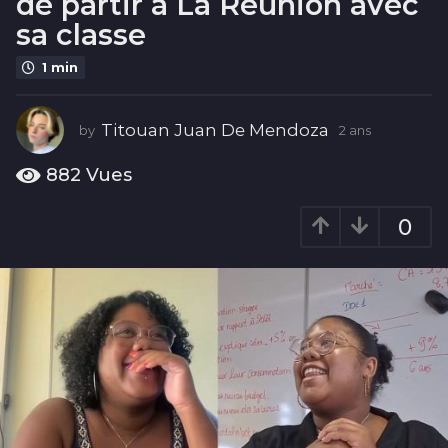
de partir à La Réunion avec
2
sa classe
a
n
1 min
s
Titouan Juan De Mendoza
by
2 ans
2
a
n
882
Vues
s
0