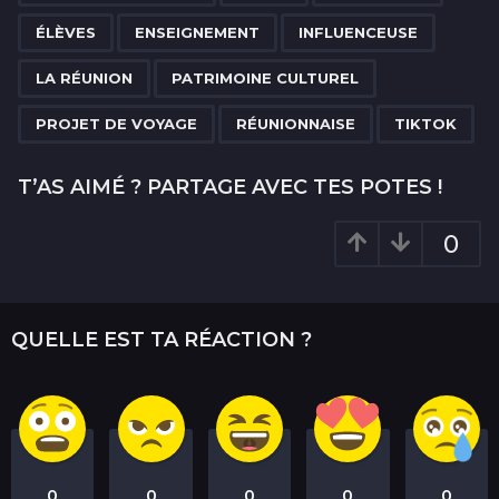
g
ÉLÈVES
ENSEIGNEMENT
INFLUENCEUSE
i
n
LA RÉUNION
PATRIMOINE CULTUREL
a
PROJET DE VOYAGE
RÉUNIONNAISE
TIKTOK
t
i
T’AS AIMÉ ? PARTAGE AVEC TES POTES !
o
n
0
QUELLE EST TA RÉACTION ?
0
0
0
0
0