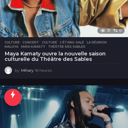
31
0
CULTURE
CONCERT
,
CULTURE
,
L'ÉTANG-SALÉ
,
LA RÉUNION
,
MALOYA
,
MAYA KAMATY
,
THÉÂTRE DES SABLES
Maya Kamaty ouvre la nouvelle saison
culturelle du Théâtre des Sables
by
Mihary
18 heures
1
8
h
e
u
r
e
s