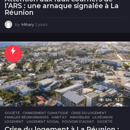
l’ARS : une arnaque signalée à La
Réunion
by
Mihary
2 jours
2
j
o
u
r
s
694
0
SOCIÉTÉ
CHANGEMENT CLIMATIQUE
,
CRISE DU LOGEMENT
,
FAMILLES RÉUNIONNAISES
,
HABITAT
,
IMMOBILIER
,
LA RÉUNION
,
LOGEMENT
,
LOGEMENT SOCIAL
,
POUVOIR D'ACHAT
,
SOCIÉTÉ
Crise du logement à La Réunion :