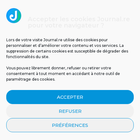
Accepter les cookies Journal.re
pour votre navigateur ?
Températures glaciales au volcan : -2°C
ressentis ce matin à La Réunion
Lors de votre visite Journal.re utilise des cookies pour
personnaliser et d’améliorer votre contenu et vos services. La
4
suppression de certains cookies est susceptible de dégrader des
fonctionnalités du site.
Vous pouvez librement donner, refuser ou retirer votre
consentement à tout moment en accédant à notre outil de
paramétrage des cookies.
ACCEPTER
REFUSER
Un tunnel pour relier La Réunion à Maurice ?
PRÉFÉRENCES
5