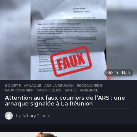
18
0
SOCIÉTÉ
ARNAQUE
,
ARS LA RÉUNION
,
ESCROQUERIE
,
FAUX COURRIER
,
MOUSTIQUES
,
SANTÉ
,
VIGILANCE
Attention aux faux courriers de l’ARS : une
arnaque signalée à La Réunion
by
Mihary
2 jours
2
j
o
u