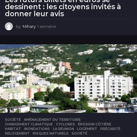
dessinent : les citoyens invités à
donner leur avis
by
Mihary
1 semaine
1
s
e
m
a
i
n
e
92
0
SOCIÉTÉ
AMÉNAGEMENT DU TERRITOIRE
,
CHANGEMENT CLIMATIQUE
,
CYCLONES
,
ÉROSION CÔTIÈRE
,
HABITAT
,
INONDATIONS
,
LA RÉUNION
,
LOGEMENT
,
PRÉCARITÉ
,
RELOGEMENT
,
RISQUES NATURELS
,
SOCIÉTÉ