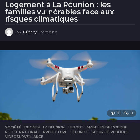
Logement à La Réunion : les
familles vulnérables face aux
risques climatiques
by
Mihary
1 semaine
1
s
e
m
a
i
n
e
31
0
SOCIÉTÉ
DRONES
,
LA RÉUNION
,
LE PORT
,
MAINTIEN DE L'ORDRE
,
POLICE NATIONALE
,
PRÉFECTURE
,
SÉCURITÉ
,
SÉCURITÉ PUBLIQUE
,
VIDÉOSURVEILLANCE