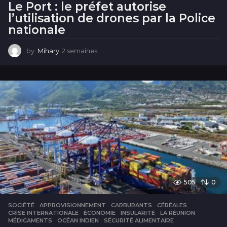
Le Port : le préfet autorise
l’utilisation de drones par la Police
nationale
by
Mihary
2 semaines
2
s
e
m
a
i
n
e
s
505
0
SOCIÉTÉ
APPROVISIONNEMENT
,
CARBURANTS
,
CÉRÉALES
,
CRISE INTERNATIONALE
,
ÉCONOMIE
,
INSULARITÉ
,
LA RÉUNION
,
MÉDICAMENTS
,
OCÉAN INDIEN
,
SÉCURITÉ ALIMENTAIRE