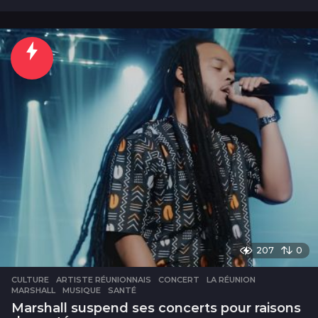
j
o
u
r
s
207
0
CULTURE
ARTISTE RÉUNIONNAIS
,
CONCERT
,
LA RÉUNION
,
MARSHALL
,
MUSIQUE
,
SANTÉ
Marshall suspend ses concerts pour raisons