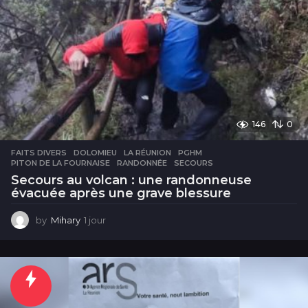
146
0
FAITS DIVERS
DOLOMIEU
,
LA RÉUNION
,
PGHM
,
PITON DE LA FOURNAISE
,
RANDONNÉE
,
SECOURS
Secours au volcan : une randonneuse
évacuée après une grave blessure
by
Mihary
1 jour
1
j
o
u
r