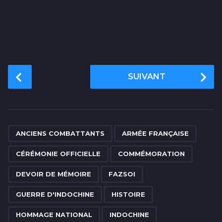
P
SUIVANT
o
s
t
P
,
,
,
,
,
,
,
,
,
,
,
,
,
,
a
ANCIENS COMBATTANTS
ARMÉE FRANÇAISE
g
CÉRÉMONIE OFFICIELLE
COMMÉMORATION
i
n
DEVOIR DE MÉMOIRE
FAZSOI
a
GUERRE D'INDOCHINE
HISTOIRE
t
i
HOMMAGE NATIONAL
INDOCHINE