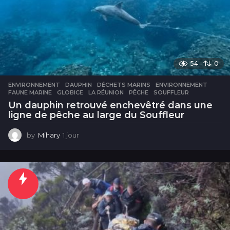
54
0
ENVIRONNEMENT
DAUPHIN
,
DÉCHETS MARINS
,
ENVIRONNEMENT
,
FAUNE MARINE
,
GLOBICE
,
LA RÉUNION
,
PÊCHE
,
SOUFFLEUR
Un dauphin retrouvé enchevêtré dans une
ligne de pêche au large du Souffleur
by
Mihary
1 jour
1
j
o
u
r