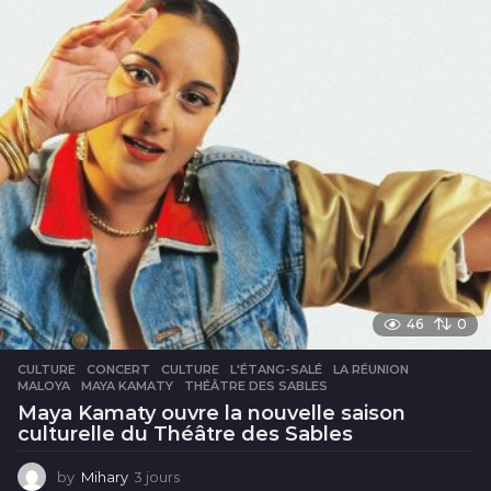
r
s
46
0
CULTURE
CONCERT
,
CULTURE
,
L'ÉTANG-SALÉ
,
LA RÉUNION
,
MALOYA
,
MAYA KAMATY
,
THÉÂTRE DES SABLES
Maya Kamaty ouvre la nouvelle saison
culturelle du Théâtre des Sables
by
Mihary
3 jours
3