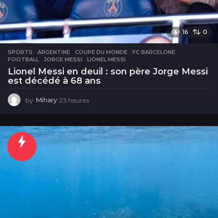
16
0
SPORTS
ARGENTINE
,
COUPE DU MONDE
,
FC BARCELONE
,
FOOTBALL
,
JORGE MESSI
,
LIONEL MESSI
Lionel Messi en deuil : son père Jorge Messi
est décédé à 68 ans
by
Mihary
23 heures
2
3
h
e
u
r
e
s