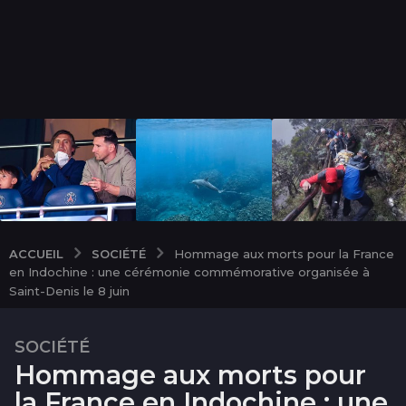
SOCIÉTÉ
ACCUEIL
Hommage aux morts pour la France
en Indochine : une cérémonie commémorative organisée à
Saint-Denis le 8 juin
SOCIÉTÉ
2
Hommage aux morts pour
m
o
la France en Indochine : une