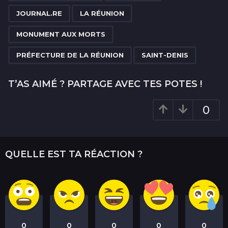
o
JOURNAL.RE
LA RÉUNION
n
MONUMENT AUX MORTS
PRÉFECTURE DE LA RÉUNION
SAINT-DENIS
T’AS AIMÉ ? PARTAGE AVEC TES POTES !
0
QUELLE EST TA RÉACTION ?
0
0
0
0
0