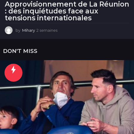
Approvisionnement de La Réunion
: des inquiétudes face aux
tensions internationales
by
Mihary
2 semaines
2
s
e
m
DON'T MISS
a
i
n
e
s