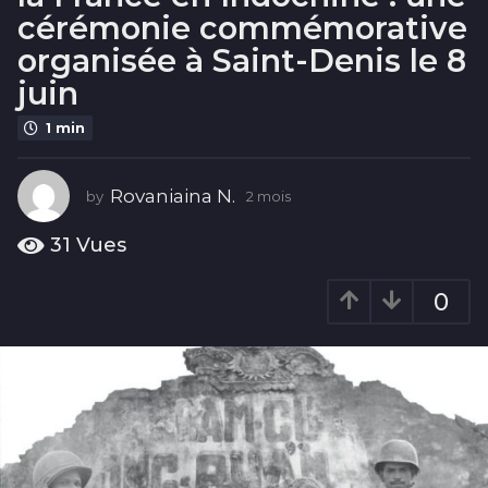
i
cérémonie commémorative
s
organisée à Saint-Denis le 8
2
juin
m
o
1 min
i
s
Rovaniaina N.
by
2 mois
2
m
o
31
Vues
i
s
0