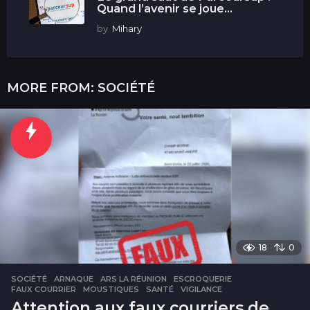
Quand l’avenir se joue...
by
Mihary
MORE FROM:
SOCIÉTÉ
18
0
SOCIÉTÉ
ARNAQUE
,
ARS LA RÉUNION
,
ESCROQUERIE
,
FAUX COURRIER
,
MOUSTIQUES
,
SANTÉ
,
VIGILANCE
Attention aux faux courriers de