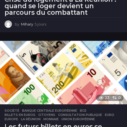
quand se loger devient un
parcours du combattant
by
Mihary
5 jours
5
j
o
u
r
s
23
0
SOCIÉTÉ
BANQUE CENTRALE EUROPÉENNE
,
BCE
,
BILLETS EN EUROS
,
CITOYENS
,
CONSULTATION PUBLIQUE
,
EURO
,
EUROPE
,
LA RÉUNION
,
MONNAIE
,
UNION EUROPÉENNE
Les futurs billets en euros se