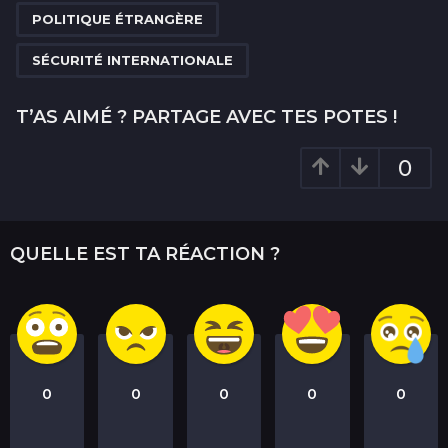
a
POLITIQUE ÉTRANGÈRE
t
i
SÉCURITÉ INTERNATIONALE
o
n
T’AS AIMÉ ? PARTAGE AVEC TES POTES !
0
QUELLE EST TA RÉACTION ?
0
0
0
0
0