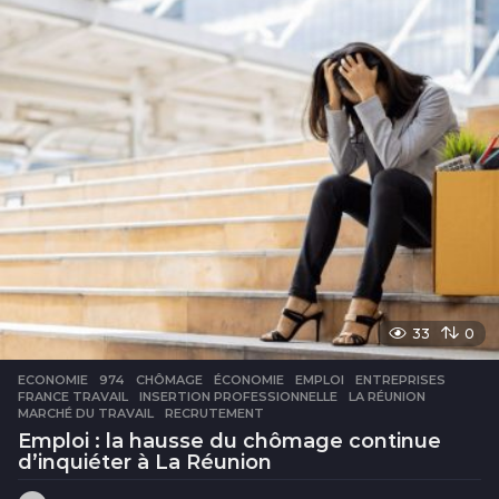
r
s
33
0
ECONOMIE
974
,
CHÔMAGE
,
ÉCONOMIE
,
EMPLOI
,
ENTREPRISES
,
FRANCE TRAVAIL
,
INSERTION PROFESSIONNELLE
,
LA RÉUNION
,
MARCHÉ DU TRAVAIL
,
RECRUTEMENT
Emploi : la hausse du chômage continue
d’inquiéter à La Réunion