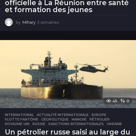
officielle à La Réunion entre santé
et formation des jeunes
by
Mihary
3 semaines
3
s
e
m
a
i
n
e
s
45
0
INTERNATIONAL
ACTUALITÉ INTERNATIONALE
,
EUROPE
,
FLOTTE FANTÔME
,
GÉOPOLITIQUE
,
MANCHE
,
PÉTROLIER
,
ROYAUME-UNI
,
RUSSIE
,
SANCTIONS INTERNATIONALES
,
UKRAINE
Un pétrolier russe saisi au large du