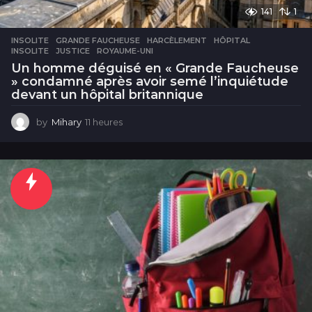
141
1
INSOLITE
GRANDE FAUCHEUSE
,
HARCÈLEMENT
,
HÔPITAL
,
INSOLITE
,
JUSTICE
,
ROYAUME-UNI
Un homme déguisé en « Grande Faucheuse
» condamné après avoir semé l’inquiétude
devant un hôpital britannique
by
Mihary
11 heures
1
1
h
e
u
r
e
s