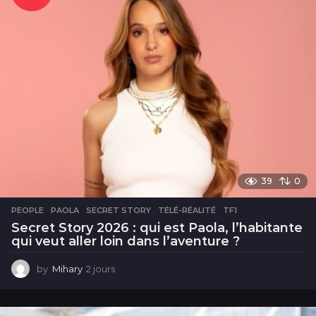
39
0
PEOPLE
PAOLA
,
SECRET STORY
,
TÉLÉ-RÉALITÉ
,
TF1
Secret Story 2026 : qui est Paola, l’habitante
qui veut aller loin dans l’aventure ?
by
Mihary
2 jours
2
j
o
u