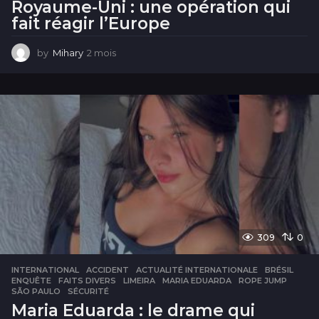
Royaume-Uni : une opération qui
fait réagir l’Europe
by
Mihary
2 mois
2
m
o
i
s
309
0
INTERNATIONAL
ACCIDENT
,
ACTUALITÉ INTERNATIONALE
,
BRÉSIL
,
ENQUÊTE
,
FAITS DIVERS
,
LIMEIRA
,
MARIA EDUARDA
,
ROPE JUMP
,
SÃO PAULO
,
SÉCURITÉ
Maria Eduarda : le drame qui