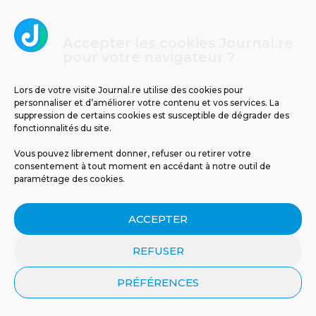
Accepter les cookies Journal.re
pour votre navigateur ?
Températures glaciales au volcan : -2°C
Lors de votre visite Journal.re utilise des cookies pour
ressentis ce matin à La Réunion
personnaliser et d’améliorer votre contenu et vos services. La
suppression de certains cookies est susceptible de dégrader des
fonctionnalités du site.
4
Vous pouvez librement donner, refuser ou retirer votre
consentement à tout moment en accédant à notre outil de
paramétrage des cookies.
ACCEPTER
REFUSER
Un tunnel pour relier La Réunion à Maurice ?
PRÉFÉRENCES