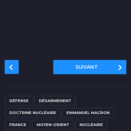
P
SUIVANT
o
s
t
P
,
,
,
,
,
,
,
,
a
DÉFENSE
DÉSARMEMENT
g
DOCTRINE NUCLÉAIRE
EMMANUEL MACRON
i
n
FRANCE
MOYEN-ORIENT
NUCLÉAIRE