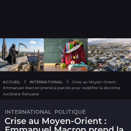
INTERNATIONAL
ACCUEIL
Crise au Moyen-Orient :
Emmanuel Macron prend la parole pour redéfinir la doctrine
nucléaire française
INTERNATIONAL
,
POLITIQUE
5
Crise au Moyen-Orient :
m
o
Emmanuel Macron prend la