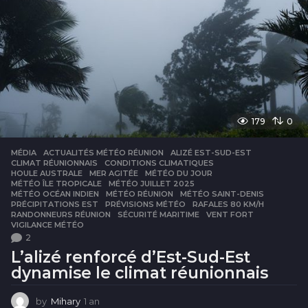
179
0
MÉDIA
ACTUALITÉS MÉTÉO RÉUNION
,
ALIZÉ EST-SUD-EST
,
CLIMAT RÉUNIONNAIS
,
CONDITIONS CLIMATIQUES
,
HOULE AUSTRALE
,
MER AGITÉE
,
MÉTÉO DU JOUR
,
MÉTÉO ÎLE TROPICALE
,
MÉTÉO JUILLET 2025
,
MÉTÉO OCÉAN INDIEN
,
MÉTÉO RÉUNION
,
MÉTÉO SAINT-DENIS
,
PRÉCIPITATIONS EST
,
PRÉVISIONS MÉTÉO
,
RAFALES 80 KM/H
,
RANDONNEURS RÉUNION
,
SÉCURITÉ MARITIME
,
VENT FORT
,
VIGILANCE MÉTÉO
2
L’alizé renforcé d’Est-Sud-Est
dynamise le climat réunionnais
by
Mihary
1 an
1