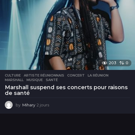
203
0
CULTURE
ARTISTE RÉUNIONNAIS
,
CONCERT
,
LA RÉUNION
,
MARSHALL
,
MUSIQUE
,
SANTÉ
Marshall suspend ses concerts pour raisons
de santé
by
Mihary
2 jours
2
j
o
u
r
s