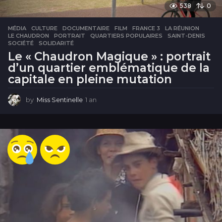
538
0
MÉDIA
CULTURE
,
DOCUMENTAIRE
,
FILM
,
FRANCE 3
,
LA RÉUNION
,
LE CHAUDRON
,
PORTRAIT
,
QUARTIERS POPULAIRES
,
SAINT-DENIS
,
SOCIÉTÉ
,
SOLIDARITÉ
Le « Chaudron Magique » : portrait
d’un quartier emblématique de la
capitale en pleine mutation
by
Miss Sentinelle
1 an
1
a
n