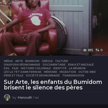
655
0
MÉDIA
ARTE
,
BUMIDOM
,
CRÉOLE
,
CULTURE
,
DIASPORA RÉUNIONNAISE
,
DOCUMENTAIRE
,
ERIKA ÉTANGSALÉ
,
EXIL
,
FILM
,
HISTOIRE COLONIALE
,
IDENTITÉ
,
LA RÉUNION
,
LÈV LA TÈT DANN FENWAR
,
MÉMOIRE
,
MIGRATION
,
OUTRE-MER
,
PÈRE ET FILLE
,
SOCIÉTÉ RÉUNIONNAISE
,
TRANSMISSION
Sur Arte, les enfants du Bumidom
brisent le silence des pères
by
Manouilh
1 an
1
a
n