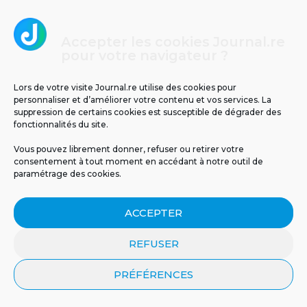
4
Accepter les cookies Journal.re
pour votre navigateur ?
Lors de votre visite Journal.re utilise des cookies pour
personnaliser et d’améliorer votre contenu et vos services. La
suppression de certains cookies est susceptible de dégrader des
fonctionnalités du site.
Un tunnel pour relier La Réunion à Maurice ?
Vous pouvez librement donner, refuser ou retirer votre
consentement à tout moment en accédant à notre outil de
paramétrage des cookies.
5
ACCEPTER
REFUSER
PRÉFÉRENCES