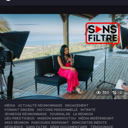
a
n
350
-2
MÉDIA
ACTUALITÉ RÉUNIONNAISE
,
ENGAGEMENT
,
FORMAT SINCÈRE
,
HISTOIRE PERSONNELLE
,
INTIMITÉ
,
JEUNESSE RÉUNIONNAISE
,
JOURNAL.RE
,
LA RÉUNION
,
LIEU PRESTIGIEUX
,
MARION MARIMOUTOU
,
MÉDIA INDÉPENDANT
,
MISS RÉUNION
,
PARCOURS INSPIRANT
,
RENCONTRE INÉDITE
,
RÉSILIENCE
,
SANS FILTRE
,
SÉRIE DOCUMENTAIRE
,
TÉMOIGNAGE
,