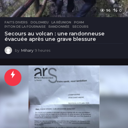
96
0
FAITS DIVERS
DOLOMIEU
,
LA RÉUNION
,
PGHM
,
PITON DE LA FOURNAISE
,
RANDONNÉE
,
SECOURS
Secours au volcan : une randonneuse
évacuée après une grave blessure
by
Mihary
9 heures
9
h
e
u
r
e
s