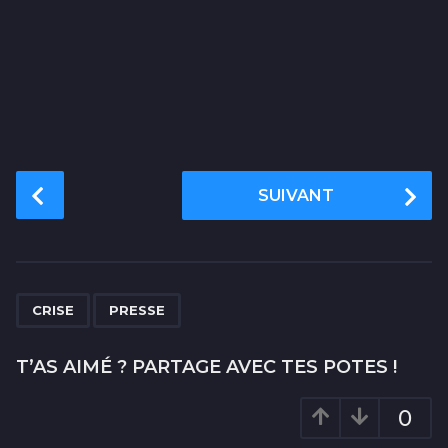
P
SUIVANT
o
s
t
P
,
a
CRISE
PRESSE
g
i
T’AS AIMÉ ? PARTAGE AVEC TES POTES !
n
a
0
t