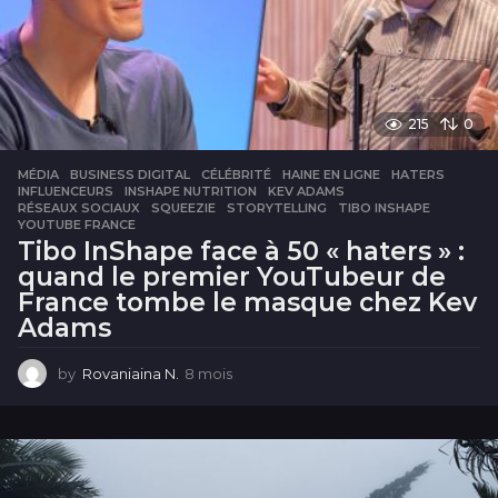
215
0
MÉDIA
BUSINESS DIGITAL
,
CÉLÉBRITÉ
,
HAINE EN LIGNE
,
HATERS
,
INFLUENCEURS
,
INSHAPE NUTRITION
,
KEV ADAMS
,
RÉSEAUX SOCIAUX
,
SQUEEZIE
,
STORYTELLING
,
TIBO INSHAPE
,
YOUTUBE FRANCE
Tibo InShape face à 50 « haters » :
quand le premier YouTubeur de
France tombe le masque chez Kev
Adams
by
Rovaniaina N.
8 mois
8
m
o
i
s