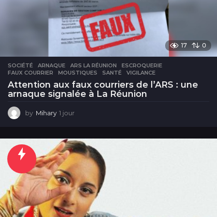
17
0
SOCIÉTÉ
ARNAQUE
,
ARS LA RÉUNION
,
ESCROQUERIE
,
FAUX COURRIER
,
MOUSTIQUES
,
SANTÉ
,
VIGILANCE
Attention aux faux courriers de l’ARS : une
arnaque signalée à La Réunion
by
Mihary
1 jour
1
j
o
u
r