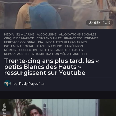
6.5k
4
MÉDIA
52 À LA UNE
,
ALCOOLISME
,
ALLOCATIONS SOCIALES
,
CIRQUE DE MAFATE
,
CONSANGUINITÉ
,
FRANCE D’OUTRE-MER
,
HÉRITAGE COLONIAL
,
INA
,
INÉGALITÉS ULTRAMARINES
,
ISOLEMENT SOCIAL
,
JEAN BERTOLINO
,
LA RÉUNION
,
MÉMOIRE COLLECTIVE
,
PETITS BLANCS DES HAUTS
,
REPORTAGE TF1
,
STIGMATISATION MÉDIATIQUE
,
TF1
Trente-cinq ans plus tard, les «
petits Blancs des Hauts »
ressurgissent sur Youtube
by
Rudy Payet
1 an
1
a
n