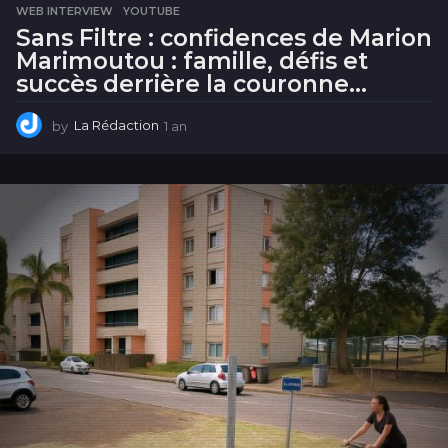
WEB INTERVIEW
,
YOUTUBE
Sans Filtre : confidences de Marion
Marimoutou : famille, défis et
succès derrière la couronne…
by
La Rédaction
1 an
1
a
n