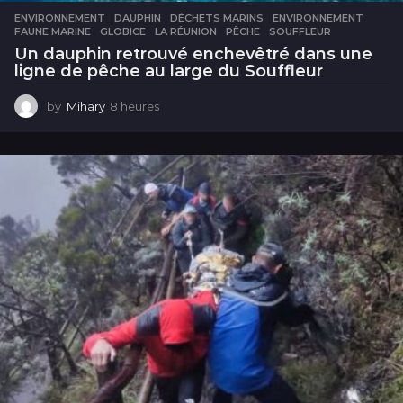
ENVIRONNEMENT
DAUPHIN
,
DÉCHETS MARINS
,
ENVIRONNEMENT
,
FAUNE MARINE
,
GLOBICE
,
LA RÉUNION
,
PÊCHE
,
SOUFFLEUR
Un dauphin retrouvé enchevêtré dans une
ligne de pêche au large du Souffleur
by
Mihary
8 heures
8
h
e
u
r
e
s