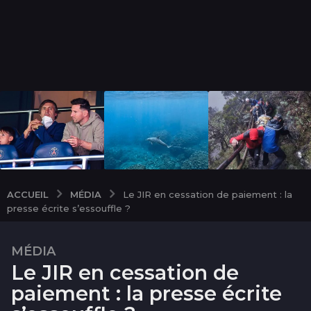
MÉDIA
ACCUEIL
Le JIR en cessation de paiement : la
presse écrite s’essouffle ?
MÉDIA
1
Le JIR en cessation de
1
a
paiement : la presse écrite
n