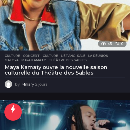
45
0
CULTURE
CONCERT
,
CULTURE
,
L'ÉTANG-SALÉ
,
LA RÉUNION
,
MALOYA
,
MAYA KAMATY
,
THÉÂTRE DES SABLES
Maya Kamaty ouvre la nouvelle saison
culturelle du Théâtre des Sables
by
Mihary
2 jours
2
j
o
u
r
s