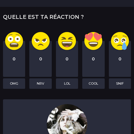
i
o
QUELLE EST TA RÉACTION ?
n
0
0
0
0
0
OMG
NRV
LOL
COOL
SNIF