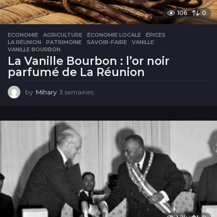
106
0
ECONOMIE
AGRICULTURE
,
ÉCONOMIE LOCALE
,
ÉPICES
,
LA RÉUNION
,
PATRIMOINE
,
SAVOIR-FAIRE
,
VANILLE
,
VANILLE BOURBON
La Vanille Bourbon : l’or noir
parfumé de La Réunion
by
Mihary
3 semaines
3
s
e
m
a
i
n
e
s