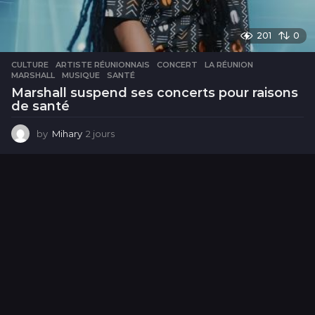
201
0
CULTURE
ARTISTE RÉUNIONNAIS
,
CONCERT
,
LA RÉUNION
,
MARSHALL
,
MUSIQUE
,
SANTÉ
Marshall suspend ses concerts pour raisons
de santé
by
Mihary
2 jours
2
j
o
u
r
s