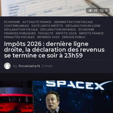
36
0
ECONOMIE
ACTUALITÉ FRANCE
,
ADMINISTRATION FISCALE
,
CONTRIBUABLES
,
DATE LIMITE IMPÔTS
,
DÉCLARATION EN LIGNE
,
DÉCLARATION FISCALE
,
DÉCLARATION REVENUS
,
ÉCONOMIE
,
FINANCES PUBLIQUES
,
FISCALITÉ
,
IMPÔTS 2026
,
IMPÔTS FRANCE
,
PÉNALITÉS FISCALES
,
REVENUS 2025
,
SERVICE PUBLIC
Impôts 2026 : dernière ligne
droite, la déclaration des revenus
se termine ce soir à 23h59
by
Rovaniaina N.
2 mois
2
m
o
i
s