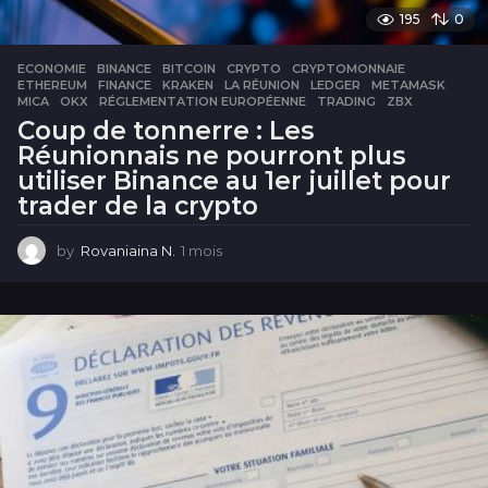
195
0
ECONOMIE
BINANCE
,
BITCOIN
,
CRYPTO
,
CRYPTOMONNAIE
,
ETHEREUM
,
FINANCE
,
KRAKEN
,
LA RÉUNION
,
LEDGER
,
METAMASK
,
MICA
,
OKX
,
RÉGLEMENTATION EUROPÉENNE
,
TRADING
,
ZBX
Coup de tonnerre : Les
Réunionnais ne pourront plus
utiliser Binance au 1er juillet pour
trader de la crypto
by
Rovaniaina N.
1 mois
1
m
o
i
s