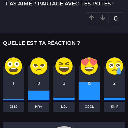
T’AS AIMÉ ? PARTAGE AVEC TES POTES !
0
QUELLE EST TA RÉACTION ?
1
8
2
15
2
OMG
NRV
LOL
COOL
SNIF