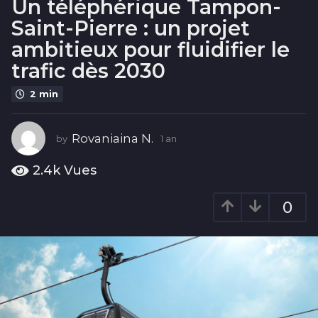
Un téléphérique Tampon-
a
Saint-Pierre : un projet
n
ambitieux pour fluidifier le
trafic dès 2030
2 min
Rovaniaina N.
by
1 an
1
a
n
2.4k
Vues
0