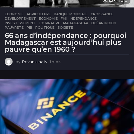
1.2k
0
ECONOMIE
AGRICULTURE
,
BANQUE MONDIALE
,
CROISSANCE
,
DÉVELOPPEMENT
,
ÉCONOMIE
,
FMI
,
INDÉPENDANCE
,
INVESTISSEMENT
,
JOURNAL.RE
,
MADAGASCAR
,
OCÉAN INDIEN
,
PAUVRETÉ
,
PIB
,
POLITIQUE
,
SOCIÉTÉ
66 ans d’indépendance : pourquoi
Madagascar est aujourd’hui plus
pauvre qu’en 1960 ?
by
Rovaniaina N.
1 mois
1
m
o
i
s