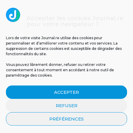
Accepter les cookies Journal.re
Un tunnel pour relier La Réunion à Maurice ?
pour votre navigateur ?
5
Lors de votre visite Journal.re utilise des cookies pour
personnaliser et d’améliorer votre contenu et vos services. La
suppression de certains cookies est susceptible de dégrader des
fonctionnalités du site.
Vous pouvez librement donner, refuser ou retirer votre
consentement à tout moment en accédant à notre outil de
paramétrage des cookies.
ACCEPTER
Il y a 63 ans, le cyclone Jenny frappait La
Réunion : retour sur un drame
REFUSER
météorologique
PRÉFÉRENCES