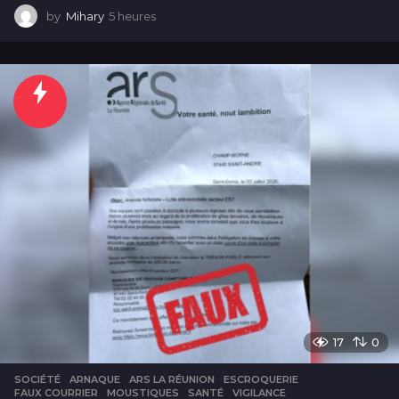
by
Mihary
5 heures
5
h
e
u
r
e
s
17
0
SOCIÉTÉ
ARNAQUE
,
ARS LA RÉUNION
,
ESCROQUERIE
,
FAUX COURRIER
,
MOUSTIQUES
,
SANTÉ
,
VIGILANCE