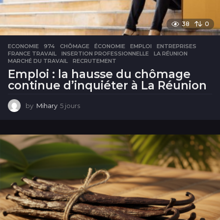
38
0
ECONOMIE
974
,
CHÔMAGE
,
ÉCONOMIE
,
EMPLOI
,
ENTREPRISES
,
FRANCE TRAVAIL
,
INSERTION PROFESSIONNELLE
,
LA RÉUNION
,
MARCHÉ DU TRAVAIL
,
RECRUTEMENT
Emploi : la hausse du chômage
continue d’inquiéter à La Réunion
by
Mihary
5 jours
5
j
o
u
r
s