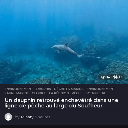
s
14
0
ENVIRONNEMENT
DAUPHIN
,
DÉCHETS MARINS
,
ENVIRONNEMENT
,
FAUNE MARINE
,
GLOBICE
,
LA RÉUNION
,
PÊCHE
,
SOUFFLEUR
Un dauphin retrouvé enchevêtré dans une
ligne de pêche au large du Souffleur
by
Mihary
5 heures
5
h
e