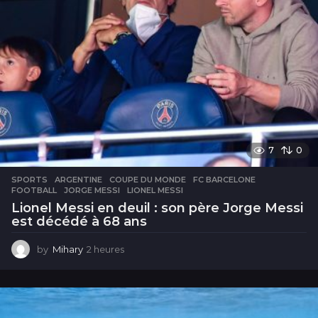
7
0
SPORTS
ARGENTINE
,
COUPE DU MONDE
,
FC BARCELONE
,
FOOTBALL
,
JORGE MESSI
,
LIONEL MESSI
Lionel Messi en deuil : son père Jorge Messi
est décédé à 68 ans
by
Mihary
2 heures
2
h
e
u
r
e