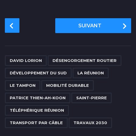
P
SUIVANT
o
s
t
P
,
,
,
,
,
,
,
,
,
,
a
DAVID LORION
DÉSENGORGEMENT ROUTIER
g
DÉVELOPPEMENT DU SUD
LA RÉUNION
i
n
LE TAMPON
MOBILITÉ DURABLE
a
PATRICE THIEN-AH-KOON
SAINT-PIERRE
t
i
TÉLÉPHÉRIQUE RÉUNION
o
TRANSPORT PAR CÂBLE
TRAVAUX 2030
n