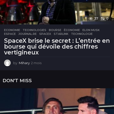
37
0
ECONOMIE
,
TECHNOLOGIES
BOURSE
,
ÉCONOMIE
,
ELON MUSK
,
ESPACE
,
JOURNAL.RE
,
SPACEX
,
STARLINK
,
TECHNOLOGIE
SpaceX brise le secret : L’entrée en
bourse qui dévoile des chiffres
vertigineux
by
Mihary
2 mois
2
m
o
i
DON'T MISS
s