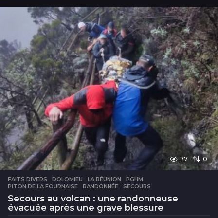
u
r
e
s
77
0
FAITS DIVERS
DOLOMIEU
,
LA RÉUNION
,
PGHM
,
PITON DE LA FOURNAISE
,
RANDONNÉE
,
SECOURS
Secours au volcan : une randonneuse
évacuée après une grave blessure