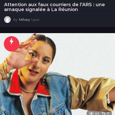
Attention aux faux courriers de l’ARS : une
arnaque signalée à La Réunion
by
Mihary
1 jour
1
j
o
u
r
44
0