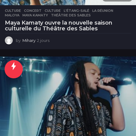
CULTURE
CONCERT
,
CULTURE
,
L'ÉTANG-SALÉ
,
LA RÉUNION
,
MALOYA
,
MAYA KAMATY
,
THÉÂTRE DES SABLES
Maya Kamaty ouvre la nouvelle saison
culturelle du Théâtre des Sables
by
Mihary
2 jours
2
j
o
u
r
s