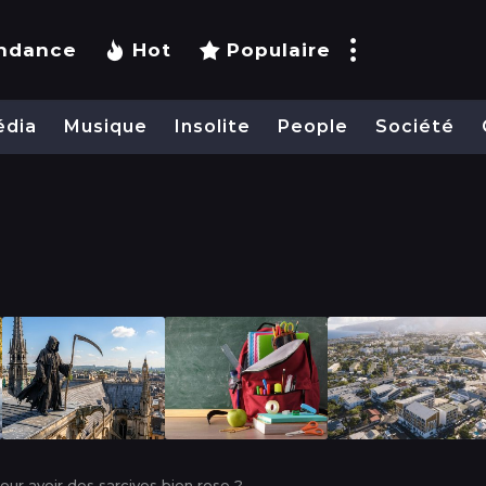
ndance
Hot
Populaire
édia
Musique
Insolite
People
Société
ur avoir des sarcives bien rose ?