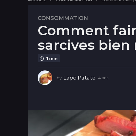
CONSOMMATION
4
Comment fair
a
n
sarcives bien 
s
4
a
1 min
n
s
Lapo Patate
by
4 ans
4
a
n
s