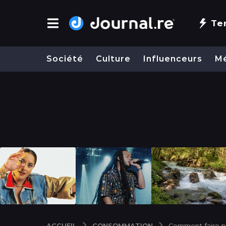
Te
Société
Culture
Influenceurs
M
CONSOMMATION
ACCUEIL
Comment faire po