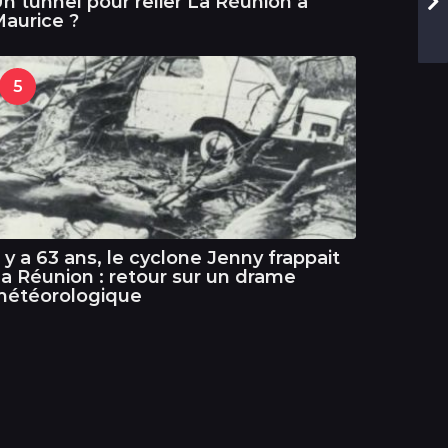
n tunnel pour relier La Réunion à
aurice ?
5
l y a 63 ans, le cyclone Jenny frappait
a Réunion : retour sur un drame
météorologique