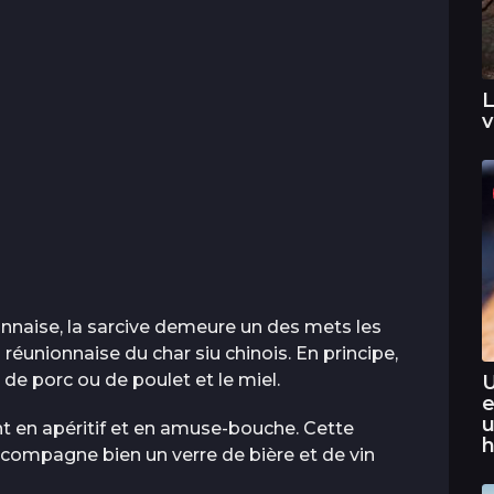
L
v
ionnaise, la sarcive demeure un des mets les
on réunionnaise du char siu chinois. En principe,
 de porc ou de poulet et le miel.
U
e
u
 en apéritif et en amuse-bouche. Cette
h
ccompagne bien un verre de bière et de vin