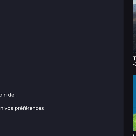
T
-
in de :
lon vos préférences