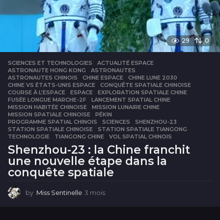
29
0
SCIENCES ET TECHNOLOGIES
ACTUALITÉ ESPACE
,
ASTRONAUTE HONG KONG
,
ASTRONAUTES
,
ASTRONAUTES CHINOIS
,
CHINE ESPACE
,
CHINE LUNE 2030
,
CHINE VS ÉTATS-UNIS ESPACE
,
CONQUÊTE SPATIALE CHINOISE
,
COURSE À L’ESPACE
,
ESPACE
,
EXPLORATION SPATIALE CHINE
,
FUSÉE LONGUE MARCHE-2F
,
LANCEMENT SPATIAL CHINE
,
MISSION HABITÉE CHINOISE
,
MISSION LUNAIRE CHINE
,
MISSION SPATIALE CHINOISE
,
PÉKIN
,
PROGRAMME SPATIAL CHINOIS
,
SCIENCES
,
SHENZHOU-23
,
STATION SPATIALE CHINOISE
,
STATION SPATIALE TIANGONG
,
TECHNOLOGIE
,
TIANGONG CHINE
,
VOL SPATIAL CHINOIS
Shenzhou-23 : la Chine franchit
une nouvelle étape dans la
conquête spatiale
by
Miss Sentinelle
3 mois
3
m
o