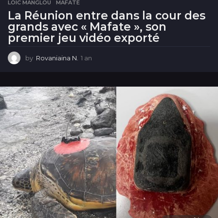
LOÏC MANGLOU
,
MAFATE
La Réunion entre dans la cour des
grands avec « Mafate », son
premier jeu vidéo exporté
by
Rovaniaina N.
1 an
1
a
n