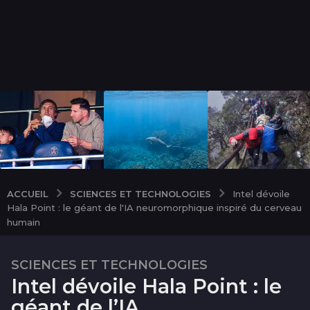
SCIENCES ET TECHNOLOGIES
ACCUEIL
Intel dévoile
Hala Point : le géant de l'IA neuromorphique inspiré du cerveau
humain
SCIENCES ET TECHNOLOGIES
2
Intel dévoile Hala Point : le
a
n
géant de l’IA