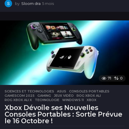
by
Sloom dra
5 mois
5
m
o
i
s
71
0
SCIENCES ET TECHNOLOGIES
ASUS
,
CONSOLES PORTABLES
,
GAMESCOM 2025
,
GAMING
,
JEUX VIDÉO
,
ROG XBOX ALI
,
ROG XBOX ALI X
,
TECHNOLOGIE
,
WINDOWS 11
,
XBOX
Xbox Dévoile ses Nouvelles
Consoles Portables : Sortie Prévue
le 16 Octobre !