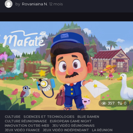
by
Rovaniaina N.
12 mois
1
2
m
o
i
s
357
0
CULTURE
,
SCIENCES ET TECHNOLOGIES
BLUE RAMEN
,
CULTURE RÉUNIONNAISE
,
EUROPEAN GAME NIGHT
,
INNOVATION OUTRE-MER
,
JEU VIDÉO RÉUNIONNAIS
,
JEUX VIDÉO FRANCE
,
JEUX VIDÉO INDÉPENDANT
,
LA RÉUNION
,