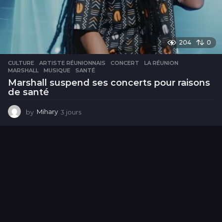
204
0
CULTURE
ARTISTE RÉUNIONNAIS
,
CONCERT
,
LA RÉUNION
,
MARSHALL
,
MUSIQUE
,
SANTÉ
Marshall suspend ses concerts pour raisons
de santé
by
Mihary
3 jours
3
j
o
u
r
s