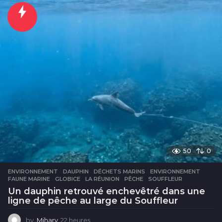
u
r
e
s
50
0
ENVIRONNEMENT
DAUPHIN
,
DÉCHETS MARINS
,
ENVIRONNEMENT
,
FAUNE MARINE
,
GLOBICE
,
LA RÉUNION
,
PÊCHE
,
SOUFFLEUR
Un dauphin retrouvé enchevêtré dans une
ligne de pêche au large du Souffleur
by
Mihary
22 heures
2