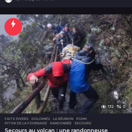
2
h
e
u
r
e
s
132
0
FAITS DIVERS
DOLOMIEU
,
LA RÉUNION
,
PGHM
,
PITON DE LA FOURNAISE
,
RANDONNÉE
,
SECOURS
Secours au volcan : une randonneuse