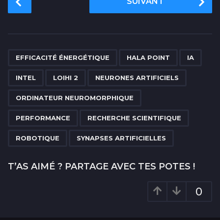
SUIVANT
o
s
t
P
,
,
,
,
,
,
,
,
,
,
a
EFFICACITÉ ÉNERGÉTIQUE
HALA POINT
IA
g
INTEL
LOIHI 2
NEURONES ARTIFICIELS
i
n
ORDINATEUR NEUROMORPHIQUE
a
PERFORMANCE
RECHERCHE SCIENTIFIQUE
t
i
ROBOTIQUE
SYNAPSES ARTIFICIELLES
o
n
T’AS AIMÉ ? PARTAGE AVEC TES POTES !
0