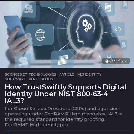
i
s
36
0
SCIENCES ET TECHNOLOGIES
ARTICLE
,
IAL3 IDENTITY
,
SOFTWARE
,
VÉRIFICATION
How TrustSwiftly Supports Digital
Identity Under NIST 800-63-4
IAL3?
For Cloud Service Providers (CSPs) and agencies
operating under FedRAMP High mandates, IAL3 is
the required standard for identity proofing.
FedRAMP High identity pro