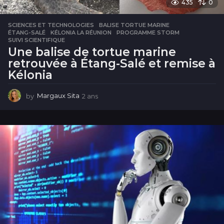
435
0
SCIENCES ET TECHNOLOGIES
BALISE TORTUE MARINE
,
ÉTANG-SALÉ
,
KÉLONIA LA RÉUNION
,
PROGRAMME STORM
,
SUIVI SCIENTIFIQUE
Une balise de tortue marine
retrouvée à Étang-Salé et remise à
Kélonia
by
Margaux Sita
2 ans
2
a
n
s