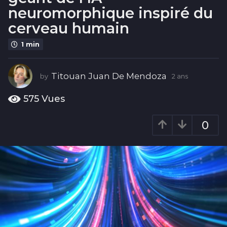
s
neuromorphique inspiré du
2
cerveau humain
a
n
1 min
s
Titouan Juan De Mendoza
by
2 ans
2
a
n
575
Vues
s
0