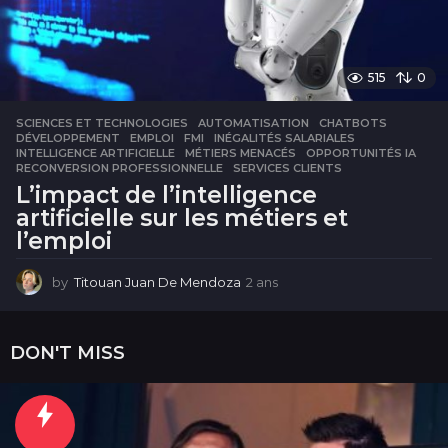
515
0
SCIENCES ET TECHNOLOGIES
AUTOMATISATION
,
CHATBOTS
,
DÉVELOPPEMENT
,
EMPLOI
,
FMI
,
INÉGALITÉS SALARIALES
,
INTELLIGENCE ARTIFICIELLE
,
MÉTIERS MENACÉS
,
OPPORTUNITÉS IA
,
RECONVERSION PROFESSIONNELLE
,
SERVICES CLIENTS
L’impact de l’intelligence
artificielle sur les métiers et
l’emploi
by
Titouan Juan De Mendoza
2 ans
2
a
n
s
DON'T MISS