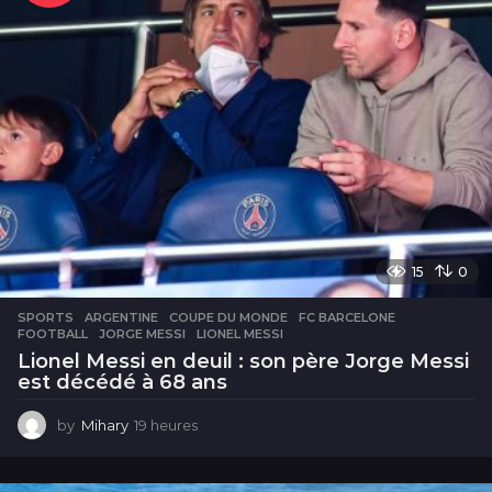
15
0
SPORTS
ARGENTINE
,
COUPE DU MONDE
,
FC BARCELONE
,
FOOTBALL
,
JORGE MESSI
,
LIONEL MESSI
Lionel Messi en deuil : son père Jorge Messi
est décédé à 68 ans
by
Mihary
19 heures
1
9
h
e