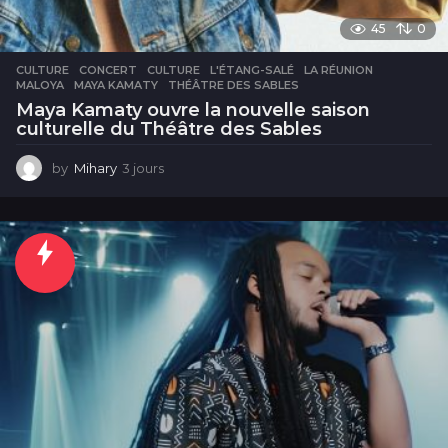
45
0
CULTURE
CONCERT
,
CULTURE
,
L'ÉTANG-SALÉ
,
LA RÉUNION
,
MALOYA
,
MAYA KAMATY
,
THÉÂTRE DES SABLES
Maya Kamaty ouvre la nouvelle saison
culturelle du Théâtre des Sables
by
Mihary
3 jours
3
j
o
u
r
s