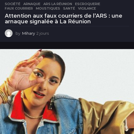
SOCIÉTÉ
ARNAQUE
,
ARS LA RÉUNION
,
ESCROQUERIE
,
FAUX COURRIER
,
MOUSTIQUES
,
SANTÉ
,
VIGILANCE
Attention aux faux courriers de l’ARS : une
arnaque signalée à La Réunion
by
Mihary
2 jours
2
j
o
u
r
s