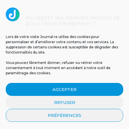
Accepter les cookies Journal.re
pour votre navigateur ?
Les tunnels de lave de La Réunion : un
voyage au cœur de la terre
Lors de votre visite Journal.re utilise des cookies pour
personnaliser et d’améliorer votre contenu et vos services. La
suppression de certains cookies est susceptible de dégrader des
fonctionnalités du site.
2
Vous pouvez librement donner, refuser ou retirer votre
consentement à tout moment en accédant à notre outil de
paramétrage des cookies.
ACCEPTER
REFUSER
Un espoir inattendu venu de la nature : en
PRÉFÉRENCES
Australie, le venin d’abeille a détruit un
cancer du sein agressif en une heure
seulement.