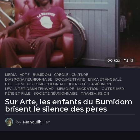
655
0
MÉDIA
ARTE
,
BUMIDOM
,
CRÉOLE
,
CULTURE
,
DIASPORA RÉUNIONNAISE
,
DOCUMENTAIRE
,
ERIKA ÉTANGSALÉ
,
EXIL
,
FILM
,
HISTOIRE COLONIALE
,
IDENTITÉ
,
LA RÉUNION
,
LÈV LA TÈT DANN FENWAR
,
MÉMOIRE
,
MIGRATION
,
OUTRE-MER
,
PÈRE ET FILLE
,
SOCIÉTÉ RÉUNIONNAISE
,
TRANSMISSION
Sur Arte, les enfants du Bumidom
brisent le silence des pères
by
Manouilh
1 an
1
a
n