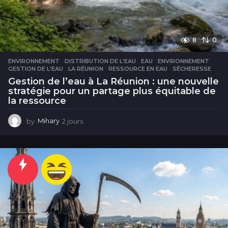
8
0
ENVIRONNEMENT
DISTRIBUTION DE L'EAU
,
EAU
,
ENVIRONNEMENT
,
GESTION DE L'EAU
,
LA RÉUNION
,
RESSOURCE EN EAU
,
SÉCHERESSE
Gestion de l’eau à La Réunion : une nouvelle
stratégie pour un partage plus équitable de
la ressource
by
Mihary
2 jours
2
j
o
u
r
s