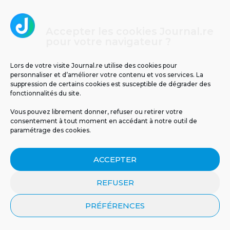
Accepter les cookies Journal.re
pour votre navigateur ?
Il y a 63 ans, le cyclone Jenny frappait La
Réunion : retour sur un drame
météorologique
Lors de votre visite Journal.re utilise des cookies pour
personnaliser et d’améliorer votre contenu et vos services. La
suppression de certains cookies est susceptible de dégrader des
fonctionnalités du site.
Vous pouvez librement donner, refuser ou retirer votre
consentement à tout moment en accédant à notre outil de
paramétrage des cookies.
ACCEPTER
REFUSER
PRÉFÉRENCES