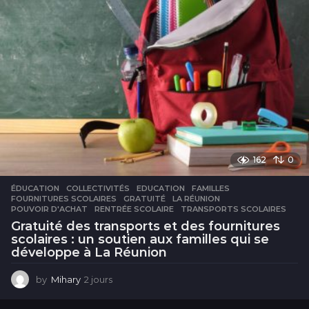
162
0
ÉDUCATION
COLLECTIVITÉS
,
EDUCATION
,
FAMILLES
,
FOURNITURES SCOLAIRES
,
GRATUITÉ
,
LA RÉUNION
,
POUVOIR D'ACHAT
,
RENTRÉE SCOLAIRE
,
TRANSPORTS SCOLAIRES
Gratuité des transports et des fournitures
scolaires : un soutien aux familles qui se
développe à La Réunion
by
Mihary
2 jours
2
j
o