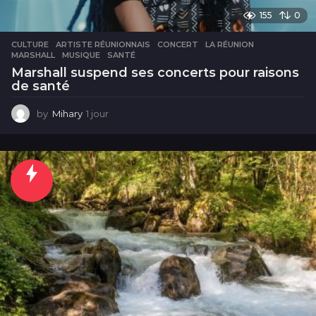
155
0
CULTURE
ARTISTE RÉUNIONNAIS
,
CONCERT
,
LA RÉUNION
,
MARSHALL
,
MUSIQUE
,
SANTÉ
Marshall suspend ses concerts pour raisons
de santé
by
Mihary
1 jour
1
j
o
u
r