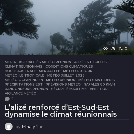
178
0
MÉDIA
ACTUALITÉS MÉTÉO RÉUNION
,
ALIZÉ EST-SUD-EST
,
CLIMAT RÉUNIONNAIS
,
CONDITIONS CLIMATIQUES
,
HOULE AUSTRALE
,
MER AGITÉE
,
MÉTÉO DU JOUR
,
MÉTÉO ÎLE TROPICALE
,
MÉTÉO JUILLET 2025
,
MÉTÉO OCÉAN INDIEN
,
MÉTÉO RÉUNION
,
MÉTÉO SAINT-DENIS
,
PRÉCIPITATIONS EST
,
PRÉVISIONS MÉTÉO
,
RAFALES 80 KM/H
,
RANDONNEURS RÉUNION
,
SÉCURITÉ MARITIME
,
VENT FORT
,
VIGILANCE MÉTÉO
2
L’alizé renforcé d’Est-Sud-Est
dynamise le climat réunionnais
by
Mihary
1 an
1
a