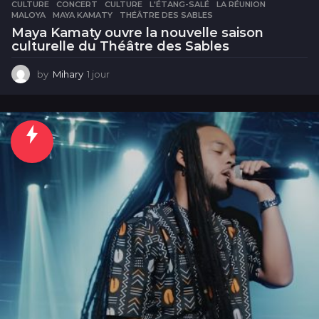
CULTURE
CONCERT
,
CULTURE
,
L'ÉTANG-SALÉ
,
LA RÉUNION
,
MALOYA
,
MAYA KAMATY
,
THÉÂTRE DES SABLES
Maya Kamaty ouvre la nouvelle saison
culturelle du Théâtre des Sables
by
Mihary
1 jour
1
j
o
u
r