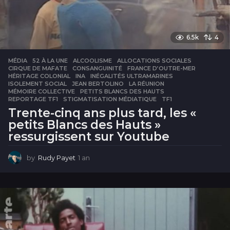
6.5k
4
MÉDIA
52 À LA UNE
,
ALCOOLISME
,
ALLOCATIONS SOCIALES
,
CIRQUE DE MAFATE
,
CONSANGUINITÉ
,
FRANCE D’OUTRE-MER
,
HÉRITAGE COLONIAL
,
INA
,
INÉGALITÉS ULTRAMARINES
,
ISOLEMENT SOCIAL
,
JEAN BERTOLINO
,
LA RÉUNION
,
MÉMOIRE COLLECTIVE
,
PETITS BLANCS DES HAUTS
,
REPORTAGE TF1
,
STIGMATISATION MÉDIATIQUE
,
TF1
Trente-cinq ans plus tard, les «
petits Blancs des Hauts »
ressurgissent sur Youtube
by
Rudy Payet
1 an
1
a
n