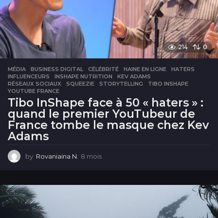
214
0
MÉDIA
BUSINESS DIGITAL
,
CÉLÉBRITÉ
,
HAINE EN LIGNE
,
HATERS
,
INFLUENCEURS
,
INSHAPE NUTRITION
,
KEV ADAMS
,
RÉSEAUX SOCIAUX
,
SQUEEZIE
,
STORYTELLING
,
TIBO INSHAPE
,
YOUTUBE FRANCE
Tibo InShape face à 50 « haters » :
quand le premier YouTubeur de
France tombe le masque chez Kev
Adams
by
Rovaniaina N.
8 mois
8
m
o
i
s