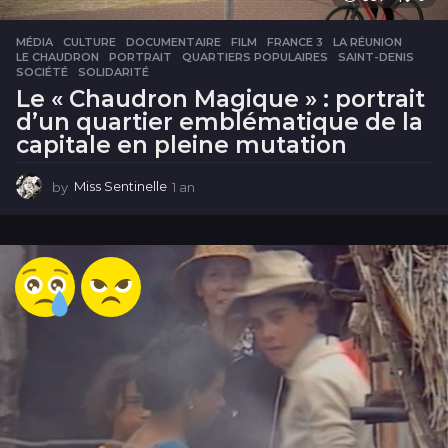
MÉDIA
CULTURE
,
DOCUMENTAIRE
,
FILM
,
FRANCE 3
,
LA RÉUNION
,
LE CHAUDRON
,
PORTRAIT
,
QUARTIERS POPULAIRES
,
SAINT-DENIS
,
SOCIÉTÉ
,
SOLIDARITÉ
Le « Chaudron Magique » : portrait
d’un quartier emblématique de la
capitale en pleine mutation
by
Miss Sentinelle
1 an
1
a
n