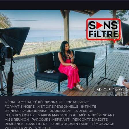
n
350
-2
MÉDIA
ACTUALITÉ RÉUNIONNAISE
,
ENGAGEMENT
,
FORMAT SINCÈRE
,
HISTOIRE PERSONNELLE
,
INTIMITÉ
,
JEUNESSE RÉUNIONNAISE
,
JOURNAL.RE
,
LA RÉUNION
,
LIEU PRESTIGIEUX
,
MARION MARIMOUTOU
,
MÉDIA INDÉPENDANT
,
MISS RÉUNION
,
PARCOURS INSPIRANT
,
RENCONTRE INÉDITE
,
RÉSILIENCE
,
SANS FILTRE
,
SÉRIE DOCUMENTAIRE
,
TÉMOIGNAGE
,
WEB INTERVIEW
,
YOUTUBE