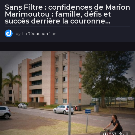
Sans Filtre : confidences de Marion
Marimoutou : famille, défis et
succès derrière la couronne…
by
La Rédaction
1 an
1
a
n
537
0