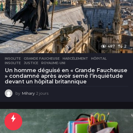
487
2
INSOLITE
GRANDE FAUCHEUSE
,
HARCÈLEMENT
,
HÔPITAL
,
INSOLITE
,
JUSTICE
,
ROYAUME-UNI
Un homme déguisé en « Grande Faucheuse
» condamné après avoir semé l’inquiétude
devant un hôpital britannique
by
Mihary
2 jours
2
j
o
u
r
s