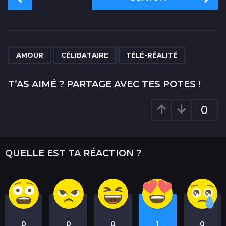
o
s
t
P
,
,
a
AMOUR
CÉLIBATAIRE
TÉLÉ-RÉALITÉ
g
i
T’AS AIMÉ ? PARTAGE AVEC TES POTES !
n
a
0
t
i
o
QUELLE EST TA RÉACTION ?
n
0
0
0
1
0