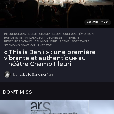
478
0
INFLUENCEURS
BENJI
,
CHAMP FLEURI
,
CULTURE
,
ÉMOTION
,
HUMORISTE
,
INFLUENCEUR
,
JEUNESSE
,
PREMIÈRE
,
RÉSEAUX SOCIAUX
,
RÉUNION
,
RIRE
,
SCÈNE
,
SPECTACLE
,
STANDING OVATION
,
THÉÂTRE
« This is Benji » : une première
vibrante et authentique au
Théâtre Champ Fleuri
by
Isabelle Sandjiva
1 an
1
a
n
DON'T MISS