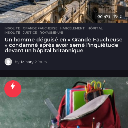
479
2
INSOLITE
GRANDE FAUCHEUSE
,
HARCÈLEMENT
,
HÔPITAL
,
INSOLITE
,
JUSTICE
,
ROYAUME-UNI
Un homme déguisé en « Grande Faucheuse
» condamné après avoir semé l’inquiétude
devant un hôpital britannique
by
Mihary
2 jours
2
j
o
u
r
s