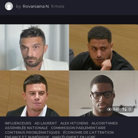
by
Rovaniaina N.
9 mois
9
m
o
i
s
561
0
INFLUENCEURS
AD LAURENT
,
ALEX HITCHENS
,
ALGORITHMES
,
ASSEMBLÉE NATIONALE
,
COMMISSION PARLEMENTAIRE
,
CONTENUS PROBLÉMATIQUES
,
ÉCONOMIE DE L’ATTENTION
,
ENFANCE ET NUMÉRIQUE
,
HARCÈLEMENT EN LIGNE
,