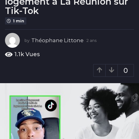
logement à La Réunion sur
2
Tik-Tok
a
n
1 min
s
Théophane Littone
by
2 ans
2
a
n
1.1k
Vues
s
0