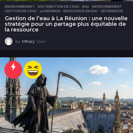
ENVIRONNEMENT
DISTRIBUTION DE L'EAU
,
EAU
,
ENVIRONNEMENT
,
GESTION DE L'EAU
,
LA RÉUNION
,
RESSOURCE EN EAU
,
SÉCHERESSE
Gestion de l’eau à La Réunion : une nouvelle
stratégie pour un partage plus équitable de
la ressource
by
Mihary
1 jour
1
j
o
u
r