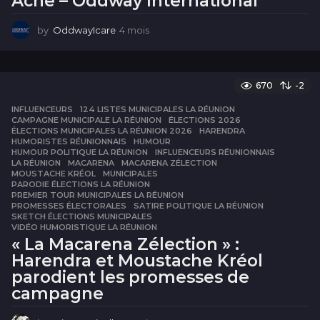
Acne – Oddway International
by
OddwayIcare
4 mois
4
m
o
i
s
670
-2
INFLUENCEURS
124 LISTES MUNICIPALES LA RÉUNION
,
CAMPAGNE MUNICIPALE LA RÉUNION
,
ÉLECTIONS 2026
,
ÉLECTIONS MUNICIPALES LA RÉUNION 2026
,
HARENDRA
,
HUMORISTES RÉUNIONNAIS
,
HUMOUR
,
HUMOUR POLITIQUE LA RÉUNION
,
INFLUENCEURS RÉUNIONNAIS
,
LA RÉUNION
,
MACARENA
,
MACARENA ZÉLECTION
,
MOUSTACHE KRÉOL
,
MUNICIPALES
,
PARODIE ÉLECTIONS LA RÉUNION
,
PREMIER TOUR MUNICIPALES LA RÉUNION
,
PROMESSES ÉLECTORALES
,
SATIRE POLITIQUE LA RÉUNION
,
SKETCH ÉLECTIONS MUNICIPALES
,
VIDÉO HUMORISTIQUE LA RÉUNION
« La Macarena Zélection » :
Harendra et Moustache Kréol
parodient les promesses de
campagne