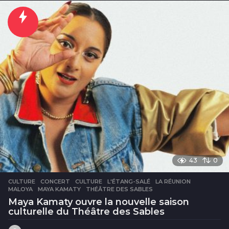
u
r
e
s
43
0
CULTURE
CONCERT
,
CULTURE
,
L'ÉTANG-SALÉ
,
LA RÉUNION
,
MALOYA
,
MAYA KAMATY
,
THÉÂTRE DES SABLES
Maya Kamaty ouvre la nouvelle saison
culturelle du Théâtre des Sables