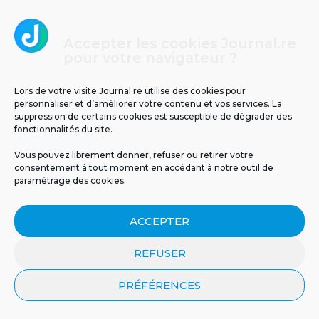
Un espoir inattendu venu de la nature : en
Australie, le venin d’abeille a détruit un
Accepter les cookies Journal.re
cancer du sein agressif en une heure
seulement.
pour votre navigateur ?
Lors de votre visite Journal.re utilise des cookies pour
3
personnaliser et d’améliorer votre contenu et vos services. La
suppression de certains cookies est susceptible de dégrader des
fonctionnalités du site.
Vous pouvez librement donner, refuser ou retirer votre
consentement à tout moment en accédant à notre outil de
paramétrage des cookies.
ACCEPTER
Températures glaciales au volcan : -2°C
REFUSER
ressentis ce matin à La Réunion
PRÉFÉRENCES
4