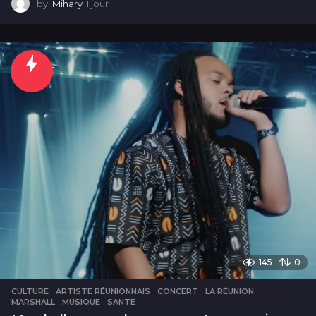
by
Mihary
1 jour
1
j
o
u
r
145
0
CULTURE
ARTISTE RÉUNIONNAIS
,
CONCERT
,
LA RÉUNION
,
MARSHALL
,
MUSIQUE
,
SANTÉ