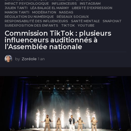
IMPACT PSYCHOLOGIQUE
,
INFLUENCEURS
,
INSTAGRAM
,
JULIEN TANTI
,
LÉA BALAGE EL MARIKY
,
LIBERTÉ D’EXPRESSION
,
MANON TANTI
,
MODÉRATION
,
NASDAS
,
RÉGULATION DU NUMÉRIQUE
,
RÉSEAUX SOCIAUX
,
RESPONSABILITÉ DES INFLUENCEURS
,
SANTÉ MENTALE
,
SNAPCHAT
,
SUREXPOSITION DES ENFANTS
,
TIKTOK
,
YOUTUBE
Commission TikTok : plusieurs
influenceurs auditionnés à
l’Assemblée nationale
by
Zoréole
1 an
1
a
n