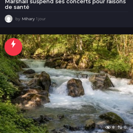
Marshall suspend ses concerts pour raisons
de santé
by
Mihary
1 jour
1
j
o
u
r
8
0