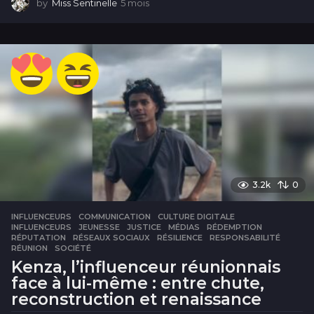
by
Miss Sentinelle
5 mois
5
m
o
i
s
3.2k
0
INFLUENCEURS
COMMUNICATION
,
CULTURE DIGITALE
,
INFLUENCEURS
,
JEUNESSE
,
JUSTICE
,
MÉDIAS
,
RÉDEMPTION
,
RÉPUTATION
,
RÉSEAUX SOCIAUX
,
RÉSILIENCE
,
RESPONSABILITÉ
,
RÉUNION
,
SOCIÉTÉ
Kenza, l’influenceur réunionnais
face à lui-même : entre chute,
reconstruction et renaissance