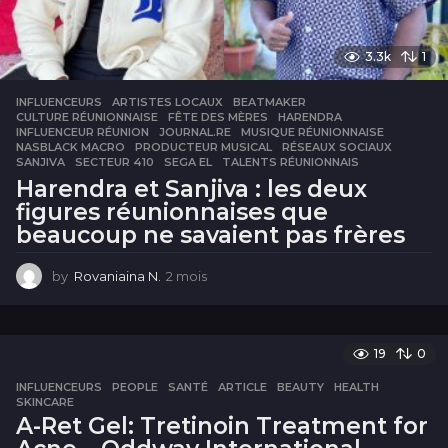
3.3k
1
INFLUENCEURS
ARTISTES LOCAUX
,
BEATMAKER
,
CULTURE RÉUNIONNAISE
,
FÊTE DES MÈRES
,
HARENDRA
,
INFLUENCEUR RÉUNION
,
JOURNAL.RE
,
MUSIQUE RÉUNIONNAISE
,
NASBLACK MACRO
,
PRODUCTEUR MUSICAL
,
RÉSEAUX SOCIAUX
,
SANJIVA
,
SECTEUR 410
,
SEGA EL
,
TALENTS RÉUNIONNAIS
Harendra et Sanjiva : les deux
figures réunionnaises que
beaucoup ne savaient pas frères
by
Rovaniaina N.
2 mois
2
m
o
i
s
19
0
INFLUENCEURS
,
PEOPLE
,
SANTÉ
ARTICLE
,
BEAUTY
,
HEALTH
,
SKINCARE
A-Ret Gel: Tretinoin Treatment for