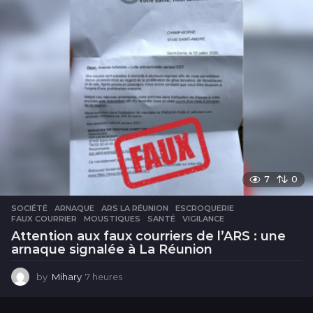
7
0
SOCIÉTÉ
ARNAQUE
,
ARS LA RÉUNION
,
ESCROQUERIE
,
FAUX COURRIER
,
MOUSTIQUES
,
SANTÉ
,
VIGILANCE
Attention aux faux courriers de l’ARS : une
arnaque signalée à La Réunion
by
Mihary
7 heures
7
h
e