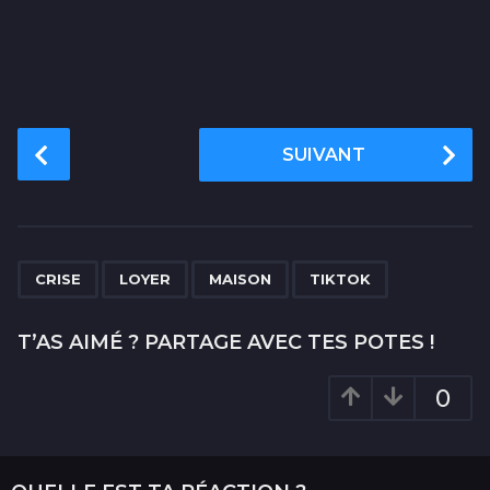
P
SUIVANT
o
s
t
P
,
,
,
a
CRISE
LOYER
MAISON
TIKTOK
g
i
T’AS AIMÉ ? PARTAGE AVEC TES POTES !
n
a
0
t
i
o