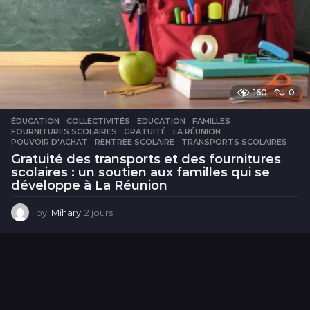
160
0
ÉDUCATION
COLLECTIVITÉS
,
EDUCATION
,
FAMILLES
,
FOURNITURES SCOLAIRES
,
GRATUITÉ
,
LA RÉUNION
,
POUVOIR D'ACHAT
,
RENTRÉE SCOLAIRE
,
TRANSPORTS SCOLAIRES
Gratuité des transports et des fournitures
scolaires : un soutien aux familles qui se
développe à La Réunion
by
Mihary
2 jours
2
j
o
u
r
s