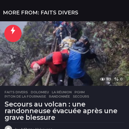
MORE FROM:
FAITS DIVERS
119
0
FAITS DIVERS
DOLOMIEU
,
LA RÉUNION
,
PGHM
,
PITON DE LA FOURNAISE
,
RANDONNÉE
,
SECOURS
Secours au volcan : une
randonneuse évacuée après une
grave blessure