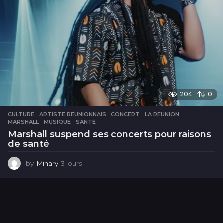
204
0
CULTURE
ARTISTE RÉUNIONNAIS
,
CONCERT
,
LA RÉUNION
,
MARSHALL
,
MUSIQUE
,
SANTÉ
Marshall suspend ses concerts pour raisons
de santé
by
Mihary
3 jours
3
j
o
u
r
s