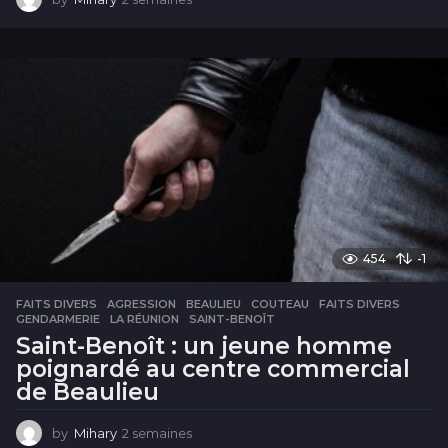
s
e
m
a
i
n
e
s
454
-1
FAITS DIVERS
AGRESSION
,
BEAULIEU
,
COUTEAU
,
FAITS DIVERS
,
GENDARMERIE
,
LA RÉUNION
,
SAINT-BENOÎT
Saint-Benoît : un jeune homme
poignardé au centre commercial
de Beaulieu
by
Mihary
2 semaines
2