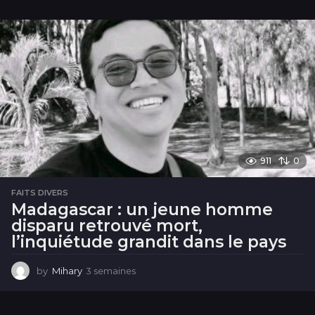
e
m
a
i
n
e
s
911
0
FAITS DIVERS
Madagascar : un jeune homme
disparu retrouvé mort,
l’inquiétude grandit dans le pays
by
Mihary
3 semaines
3
s
e
m