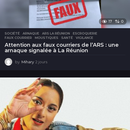
17
0
SOCIÉTÉ
ARNAQUE
,
ARS LA RÉUNION
,
ESCROQUERIE
,
FAUX COURRIER
,
MOUSTIQUES
,
SANTÉ
,
VIGILANCE
Attention aux faux courriers de l’ARS : une
arnaque signalée à La Réunion
by
Mihary
2 jours
2
j
o
u
r
s