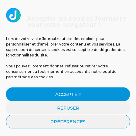
Accepter les cookies Journal.re
pour votre navigateur ?
Lors de votre visite Journal.re utilise des cookies pour
personnaliser et d’améliorer votre contenu et vos services. La
suppression de certains cookies est susceptible de dégrader des
fonctionnalités du site.
Vous pouvez librement donner, refuser ou retirer votre
Cliquez pour accepter les cookies
Journal.re
consentement à tout moment en accédant à notre outil de
marketing et activer ce contenu
paramétrage des cookies.
ACCEPTER
REFUSER
PRÉFÉRENCES
MENTIONS LÉGALES
PUBLICITÉ
BLOG