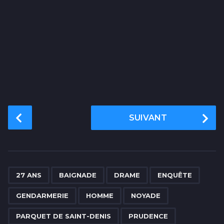
P
SUIVANT
o
s
t
P
,
,
,
,
,
,
,
,
,
,
a
27 ANS
BAIGNADE
DRAME
ENQUÊTE
g
GENDARMERIE
HOMME
NOYADE
i
n
PARQUET DE SAINT-DENIS
PRUDENCE