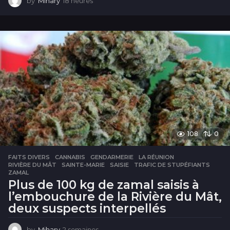
by
Mihary
18 heures
1
8
h
e
u
r
e
s
108
0
FAITS DIVERS
CANNABIS
,
GENDARMERIE
,
LA RÉUNION
,
RIVIÈRE DU MÂT
,
SAINTE-MARIE
,
SAISIE
,
TRAFIC DE STUPÉFIANTS
,
ZAMAL
Plus de 100 kg de zamal saisis à
l’embouchure de la Rivière du Mât,
deux suspects interpellés
by
Mihary
2 semaines
2