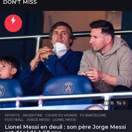
DON'T MISS
a
i
n
e
s
15
0
SPORTS
ARGENTINE
,
COUPE DU MONDE
,
FC BARCELONE
,
FOOTBALL
,
JORGE MESSI
,
LIONEL MESSI
Lionel Messi en deuil : son père Jorge Messi