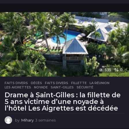
s
e
m
a
i
n
e
s
535
0
FAITS DIVERS
DÉCÈS
,
FAITS DIVERS
,
FILLETTE
,
LA RÉUNION
,
LES AIGRETTES
,
NOYADE
,
SAINT-GILLES
,
SÉCURITÉ
Drame à Saint-Gilles : la fillette de
5 ans victime d’une noyade à
l’hôtel Les Aigrettes est décédée
by
Mihary
3 semaines
3
s