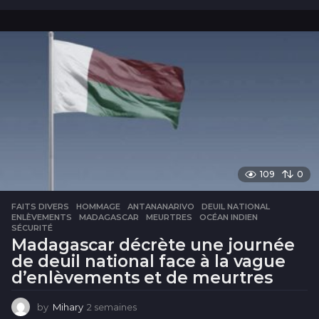
s
e
m
a
i
n
e
s
109
0
FAITS DIVERS
,
HOMMAGE
ANTANANARIVO
,
DEUIL NATIONAL
,
ENLÈVEMENTS
,
MADAGASCAR
,
MEURTRES
,
OCÉAN INDIEN
,
SÉCURITÉ
Madagascar décrète une journée
de deuil national face à la vague
d’enlèvements et de meurtres
by
Mihary
2 semaines
2