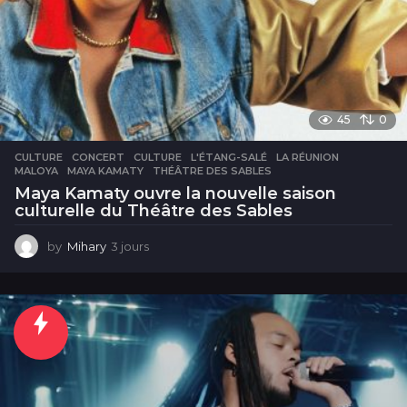
45
0
CULTURE
CONCERT
,
CULTURE
,
L'ÉTANG-SALÉ
,
LA RÉUNION
,
MALOYA
,
MAYA KAMATY
,
THÉÂTRE DES SABLES
Maya Kamaty ouvre la nouvelle saison
culturelle du Théâtre des Sables
by
Mihary
3 jours
3
j
o
u
r
s