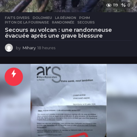
119
0
FAITS DIVERS
DOLOMIEU
,
LA RÉUNION
,
PGHM
,
PITON DE LA FOURNAISE
,
RANDONNÉE
,
SECOURS
Secours au volcan : une randonneuse
évacuée après une grave blessure
by
Mihary
18 heures
1
8
h
e
u
r
e
s