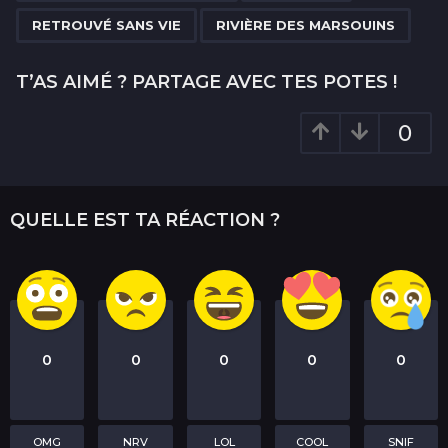
a
RETROUVÉ SANS VIE
RIVIÈRE DES MARSOUINS
t
i
T’AS AIMÉ ? PARTAGE AVEC TES POTES !
o
n
0
QUELLE EST TA RÉACTION ?
0
0
0
0
0
OMG
NRV
LOL
COOL
SNIF