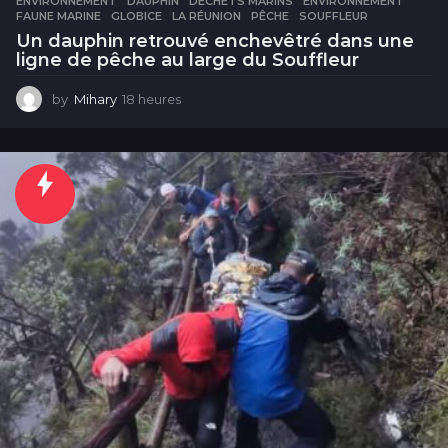
ENVIRONNEMENT
DAUPHIN
,
DÉCHETS MARINS
,
ENVIRONNEMENT
,
FAUNE MARINE
,
GLOBICE
,
LA RÉUNION
,
PÊCHE
,
SOUFFLEUR
Un dauphin retrouvé enchevêtré dans une
ligne de pêche au large du Souffleur
by
Mihary
18 heures
1
8
h
e
u
r
e
s